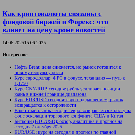
Как криптовалюты связаны с
фондовой биржей и Форекс: что
влияет на цену кроме новостей
14.06.2025
15.06.2025
Интересное
Нефть Brent: цена снижается, но рынок готовится к
новому импульсу роста
Курс евро/доллар: ФРС в фокусе, теханализ — путь к
1,1750
Курс CNY/RUB сегодня: рубль усиливает позиции,
юань в нижней границе диапазона
Курс EUR/USD сегодня: евро под давлением, рынок
возвращается к осторожности
Валютный рынок сегодня: евро возвращается к росту на
фоне эскалации торгового конфликта США и Китая
Биткоин (BTC/USD): обзор, аналитика и прогноз на
сегодня 7 октября 2025
EUR/USD: курс на сегодня и прогноз по главной