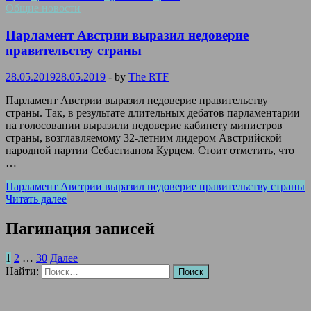
Общие новости
Парламент Австрии выразил недоверие
правительству страны
28.05.2019
28.05.2019
-
by
The RTF
Парламент Австрии выразил недоверие правительству
страны. Так, в результате длительных дебатов парламентарии
на голосовании выразили недоверие кабинету министров
страны, возглавляемому 32-летним лидером Австрийской
народной партии Себастианом Курцем. Стоит отметить, что
…
Парламент Австрии выразил недоверие правительству страны
Читать далее
Пагинация записей
1
2
…
30
Далее
Найти: