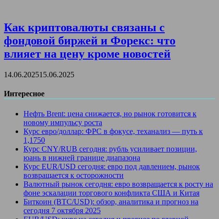
Как криптовалюты связаны с
фондовой биржей и Форекс: что
влияет на цену кроме новостей
14.06.2025
15.06.2025
Интересное
Нефть Brent: цена снижается, но рынок готовится к
новому импульсу роста
Курс евро/доллар: ФРС в фокусе, теханализ — путь к
1,1750
Курс CNY/RUB сегодня: рубль усиливает позиции,
юань в нижней границе диапазона
Курс EUR/USD сегодня: евро под давлением, рынок
возвращается к осторожности
Валютный рынок сегодня: евро возвращается к росту на
фоне эскалации торгового конфликта США и Китая
Биткоин (BTC/USD): обзор, аналитика и прогноз на
сегодня 7 октября 2025