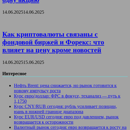
14.06.2025
14.06.2025
Как криптовалюты связаны с
фондовой биржей и Форекс: что
влияет на цену кроме новостей
14.06.2025
15.06.2025
Интересное
Нефть Brent: цена снижается, но рынок готовится к
новому импульсу роста
Курс евро/доллар: ФРС в фокусе, теханализ — путь к
1,1750
Курс CNY/RUB сегодня: рубль усиливает позиции,
юань в нижней границе диапазона
Курс EUR/USD сегодня: евро под давлением, рынок
возвращается к осторожности
Валютный рынок сегодня: евро возвращается к росту на