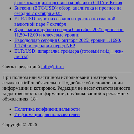
фоне эскалации торгового конфликта США и Китая
Биткоин (BTC/USD): обзор, аналитика и прогноз на
сегодня 7 октября 2025
EUR/USD: курс на сегодня и прогноз по главной
валютной паре 7 октября
Курс юаня к рублю сегодня 6 октября 2025: диапазон
11,50–12,00 и ключевые уровни
Евро/доллар сегодня 6 октября 2025: уровни 1.1690,
1.1750 и сценарии перед NFP
EUR/USD: шпаргалка трейдера (готовый гайд + чек-
листы)
Связь с редакцией
info@trtf.ru
При полном или частичном использовании материалов
ссылка на trtf.ru обязательна. Подробнее об использовании
информации и котировок. Редакция не несет ответственности
за достоверность информации, опубликованной в рекламных
объявлениях. 18+
Политика конфиденциальности
Информация для пользователей
Copyright © 2026
.