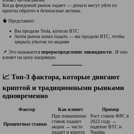
Когда фондовый рынок падает — деньги могут уйти из
крипты обратно в безопасные активы.
🧠 Представьте:
Вы продали Tesla, купили BTC
Затем рынок начал падать — вы продали BTC, чтобы
закрыть убыток по акциям
📌 Это называется
перераспределение ликвидности
. И оно
влияет на цену напрямую.
📈 Топ-3 фактора, которые двигают
криптой и традиционными рынками
одновременно
Фактор
Как влияет
Пример
При повышении
Рост ставок ФРС в
ставок падают
2022 году →
Процентные ставки
акции → часто
падение BTC и
падает и крипта
Nasdaq