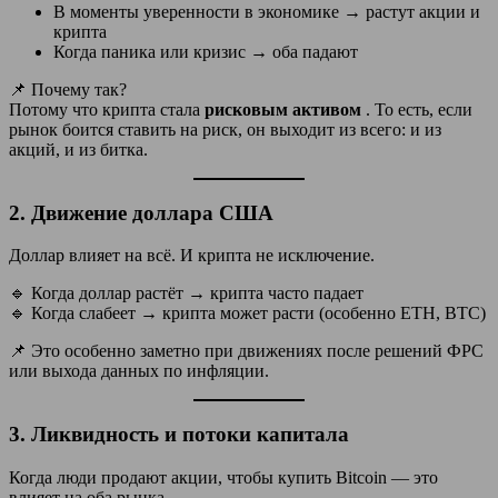
В моменты уверенности в экономике → растут акции и
крипта
Когда паника или кризис → оба падают
📌 Почему так?
Потому что крипта стала
рисковым активом
. То есть, если
рынок боится ставить на риск, он выходит из всего: и из
акций, и из битка.
2.
Движение доллара США
Доллар влияет на всё. И крипта не исключение.
🔹 Когда доллар растёт → крипта часто падает
🔹 Когда слабеет → крипта может расти (особенно ETH, BTC)
📌 Это особенно заметно при движениях после решений ФРС
или выхода данных по инфляции.
3.
Ликвидность и потоки капитала
Когда люди продают акции, чтобы купить Bitcoin — это
влияет на оба рынка.