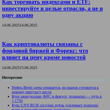
Как торговать индексами и ETF:
инвестируйте в целые отрасли, а не в
одну акцию
14.06.2025
14.06.2025
Как криптовалюты связаны с
фондовой биржей и Форекс: что
влияет на цену кроме новостей
14.06.2025
15.06.2025
Интересное
Нефть Brent: цена снижается, но рынок готовится к
новому импульсу роста
Курс евро/доллар: ФРС в фокусе, теханализ — путь к
1,1750
Курс CNY/RUB сегодня: рубль усиливает позиции,
юань в нижней границе диапазона