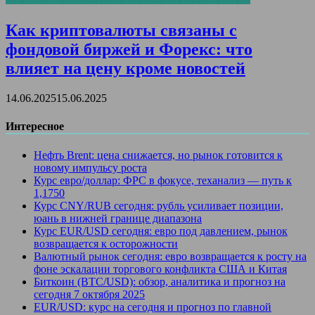
Как криптовалюты связаны с
фондовой биржей и Форекс: что
влияет на цену кроме новостей
14.06.2025
15.06.2025
Интересное
Нефть Brent: цена снижается, но рынок готовится к
новому импульсу роста
Курс евро/доллар: ФРС в фокусе, теханализ — путь к
1,1750
Курс CNY/RUB сегодня: рубль усиливает позиции,
юань в нижней границе диапазона
Курс EUR/USD сегодня: евро под давлением, рынок
возвращается к осторожности
Валютный рынок сегодня: евро возвращается к росту на
фоне эскалации торгового конфликта США и Китая
Биткоин (BTC/USD): обзор, аналитика и прогноз на
сегодня 7 октября 2025
EUR/USD: курс на сегодня и прогноз по главной