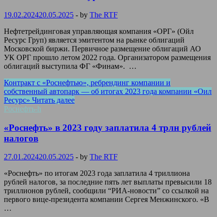
19.02.2024
20.05.2025
-
by
The RTF
Нефтетрейдинговая управляющая компания «ОРГ» (Ойл
Ресурс Груп) является эмитентом на рынке облигаций
Московской биржи. Первичное размещение облигаций АО
УК ОРГ прошло летом 2022 года. Организатором размещения
облигаций выступила ФГ «Финам». …
Контракт с «Роснефтью», ребрендинг компании и
собственный автопарк — об итогах 2023 года компании «Оил
Ресурс»
Читать далее
Роснефть-h
«Роснефть» в 2023 году заплатила 4 трлн рублей
налогов
27.01.2024
20.05.2025
-
by
The RTF
«Роснефть» по итогам 2023 года заплатила 4 триллиона
рублей налогов, за последние пять лет выплаты превысили 18
триллионов рублей, сообщили “РИА-новости” со ссылкой на
первого вице-президента компании Сергея Менжинского. «В
…