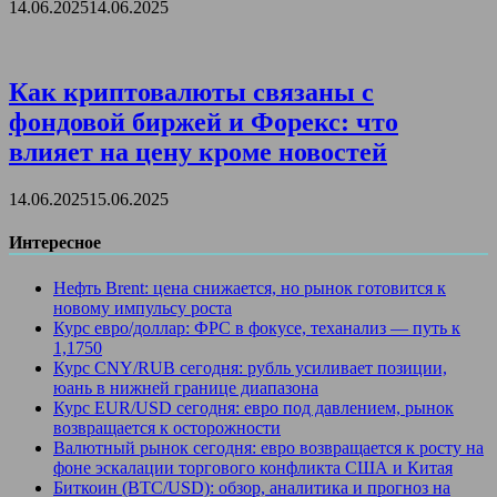
14.06.2025
14.06.2025
Как криптовалюты связаны с
фондовой биржей и Форекс: что
влияет на цену кроме новостей
14.06.2025
15.06.2025
Интересное
Нефть Brent: цена снижается, но рынок готовится к
новому импульсу роста
Курс евро/доллар: ФРС в фокусе, теханализ — путь к
1,1750
Курс CNY/RUB сегодня: рубль усиливает позиции,
юань в нижней границе диапазона
Курс EUR/USD сегодня: евро под давлением, рынок
возвращается к осторожности
Валютный рынок сегодня: евро возвращается к росту на
фоне эскалации торгового конфликта США и Китая
Биткоин (BTC/USD): обзор, аналитика и прогноз на