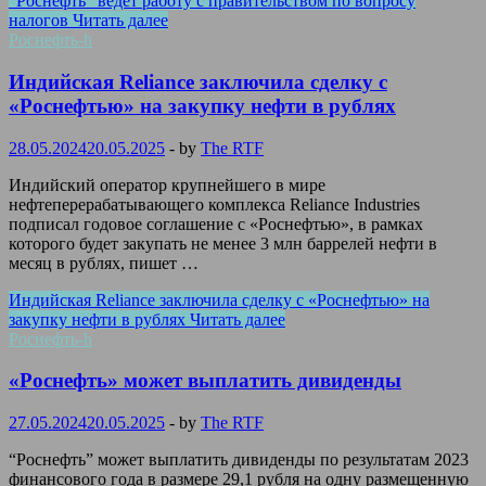
“Роснефть” ведет работу с правительством по вопросу
налогов
Читать далее
Роснефть-h
Индийская Reliance заключила сделку с
«Роснефтью» на закупку нефти в рублях
28.05.2024
20.05.2025
-
by
The RTF
Индийский оператор крупнейшего в мире
нефтеперерабатывающего комплекса Reliance Industries
подписал годовое соглашение с «Роснефтью», в рамках
которого будет закупать не менее 3 млн баррелей нефти в
месяц в рублях, пишет …
Индийская Reliance заключила сделку с «Роснефтью» на
закупку нефти в рублях
Читать далее
Роснефть-h
«Роснефть» может выплатить дивиденды
27.05.2024
20.05.2025
-
by
The RTF
“Роснефть” может выплатить дивиденды по результатам 2023
финансового года в размере 29,1 рубля на одну размещенную