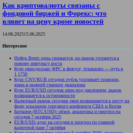
Как криптовалюты связаны с
фондовой биржей и Форекс: что
влияет на цену кроме новостей
14.06.2025
15.06.2025
Интересное
Нефть Brent: цена снижается, но рынок готовится к
новому импульсу роста
Курс евро/доллар: ФРС в фокусе, теханализ — путь к
1,1750
Курс CNY/RUB сегодня: рубль усиливает позиции,
юань в нижней границе диапазона
Курс EUR/USD сегодня: евро под давлением, рынок
возвращается к осторожности
Валютный рынок сегодня: евро возвращается к росту на
фоне эскалации торгового конфликта США и Китая
Биткоин (BTC/USD): обзор, аналитика и прогноз на
сегодня 7 октября 2025
EUR/USD: курс на сегодня и прогноз по главной
валютной паре 7 октября
Курс юаня к рублю сегодня 6 октября 2025: диапазон