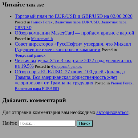
Читайте так же
Торговый план по EUR/USD и GBP/USD на 02.06.2020
Posted in
Рынок Forex
,
Валютная пара EUR/USD
,
Валютная пара
GBP/USD
Обзор компании MasterCard — пройдем кризис с картой
Posted in
Mastercard-h
Совет директоров «РуссНефти» утвердил, что Михаил
Гуцериев не имеет контроля в компании
Posted in
Фондовый рынок
Чистая выручка Х5 в 3 квартале 2022 года увеличилась
на 19,5%
Posted in
Фондовый рынок
Обзор пары EUR/USD. 27 июля. 100 дней Дональда
Трампа. Вся американская общественность ждет
«сюрпризов» от Трампа на грядущих
Posted in
Рынок Forex
,
Валютная пара EUR/USD
Добавить комментарий
Для отправки комментария вам необходимо
авторизоваться
.
Найти: