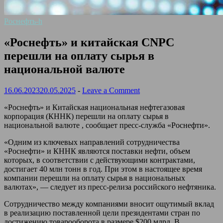
Роснефть-h
«Роснефть» и китайская CNPC
перешли на оплату сырья в
национальной валюте
16.06.2023
20.05.2025
-
Leave a Comment
«Роснефть» и Китайская национальная нефтегазовая
корпорация (КННК) перешли на оплату сырья в
национальной валюте , сообщает пресс-служба «Роснефти».
«Одним из ключевых направлений сотрудничества
«Роснефти» и КННК являются поставки нефти, объем
которых, в соответствии с действующими контрактами,
достигает 40 млн тонн в год. При этом в настоящее время
компании перешли на оплату сырья в национальных
валютах», — следует из пресс-релиза российского нефтяника.
Сотрудничество между компаниями вносит ощутимый вклад
в реализацию поставленной цели президентами стран по
достижению товарооборота в размере $200 млрд. В