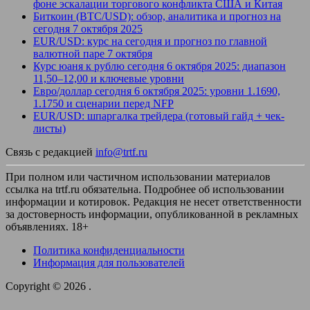
фоне эскалации торгового конфликта США и Китая
Биткоин (BTC/USD): обзор, аналитика и прогноз на
сегодня 7 октября 2025
EUR/USD: курс на сегодня и прогноз по главной
валютной паре 7 октября
Курс юаня к рублю сегодня 6 октября 2025: диапазон
11,50–12,00 и ключевые уровни
Евро/доллар сегодня 6 октября 2025: уровни 1.1690,
1.1750 и сценарии перед NFP
EUR/USD: шпаргалка трейдера (готовый гайд + чек-
листы)
Связь с редакцией
info@trtf.ru
При полном или частичном использовании материалов
ссылка на trtf.ru обязательна. Подробнее об использовании
информации и котировок. Редакция не несет ответственности
за достоверность информации, опубликованной в рекламных
объявлениях. 18+
Политика конфиденциальности
Информация для пользователей
Copyright © 2026
.