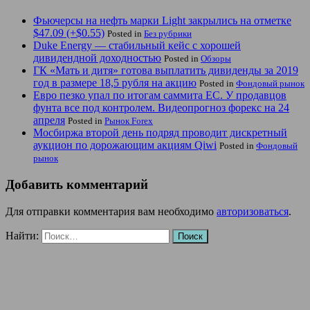
Фьючерсы на нефть марки Light закрылись на отметке
$47.09 (+$0.55)
Posted in
Без рубрики
Duke Energy — стабильный кейс с хорошей
дивидендной доходностью
Posted in
Обзоры
ГК «Мать и дитя» готова выплатить дивиденды за 2019
год в размере 18,5 рубля на акцию
Posted in
Фондовый рынок
Евро пезко упал по итогам саммита ЕС. У продавцов
фунта все под контролем. Видеопрогноз форекс на 24
апреля
Posted in
Рынок Forex
Мосбиржа второй день подряд проводит дискретный
аукцион по дорожающим акциям Qiwi
Posted in
Фондовый
рынок
Добавить комментарий
Для отправки комментария вам необходимо
авторизоваться
.
Найти: