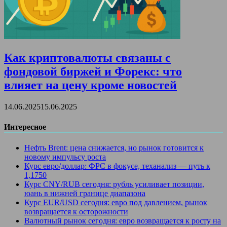
Как криптовалюты связаны с
фондовой биржей и Форекс: что
влияет на цену кроме новостей
14.06.2025
15.06.2025
Интересное
Нефть Brent: цена снижается, но рынок готовится к
новому импульсу роста
Курс евро/доллар: ФРС в фокусе, теханализ — путь к
1,1750
Курс CNY/RUB сегодня: рубль усиливает позиции,
юань в нижней границе диапазона
Курс EUR/USD сегодня: евро под давлением, рынок
возвращается к осторожности
Валютный рынок сегодня: евро возвращается к росту на