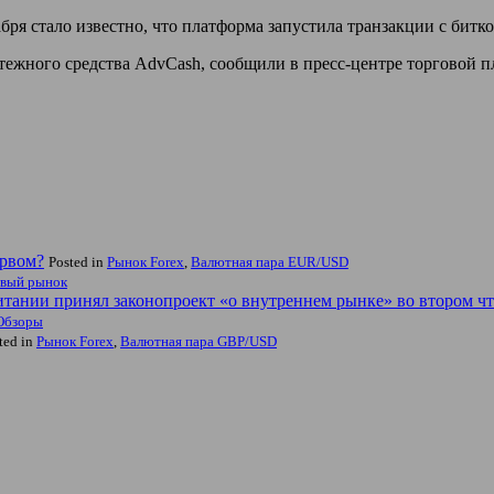
бря стало известно, что платформа запустила транзакции с битк
атежного средства AdvCash, сообщили в пресс-центре торговой 
ервом?
Posted in
Рынок Forex
,
Валютная пара EUR/USD
вый рынок
тании принял законопроект «о внутреннем рынке» во втором чт
Обзоры
ted in
Рынок Forex
,
Валютная пара GBP/USD