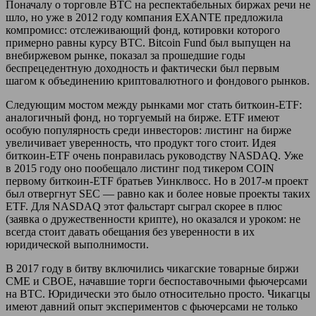
Поначалу о торговле BTC на респектабельных биржах речи не
шло, но уже в 2012 году компания EXANTE предложила
компромисс: отслеживающий фонд, котировки которого
примерно равны курсу BTC. Bitcoin Fund был выпущен на
внебиржевом рынке, показал за прошедшие годы
беспрецедентную доходность и фактически был первым
шагом к объединению криптовалютного и фондового рынков.
Следующим мостом между рынками мог стать биткоин-ETF:
аналогичный фонд, но торгуемый на бирже. ETF имеют
особую популярность среди инвесторов: листинг на бирже
увеличивает уверенность, что продукт того стоит. Идея
биткоин-ETF очень понравилась руководству NASDAQ. Уже
в 2015 году оно пообещало листинг под тикером COIN
первому биткоин-ETF братьев Уинклвосс. Но в 2017-м проект
был отвергнут SEC — равно как и более новые проекты таких
ETF. Для NASDAQ этот фальстарт сыграл скорее в плюс
(заявка о дружественности крипте), но оказался и уроком: не
всегда стоит давать обещания без уверенности в их
юридической выполнимости.
В 2017 году в битву включились чикагские товарные биржи
CME и CBOE, начавшие торги беспоставочными фьючерсами
на BTC. Юридически это было относительно просто. Чикагцы
имеют давний опыт экспериментов с фьючерсами не только