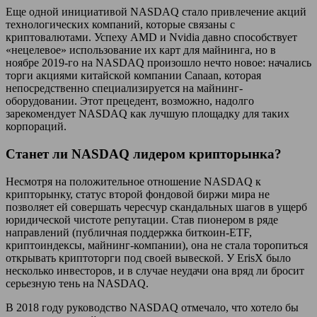
Еще одной инициативой NASDAQ стало привлечение акций
технологических компаний, которые связаны с
криптовалютами. Успеху AMD и Nvidia давно способствует
«нецелевое» использование их карт для майнинга, но в
ноябре 2019-го на NASDAQ произошло нечто новое: начались
торги акциями китайской компании Canaan, которая
непосредственно специализируется на майнинг-
оборудовании. Этот прецедент, возможно, надолго
зарекомендует NASDAQ как лучшую площадку для таких
корпораций.
Станет ли NASDAQ лидером крипторынка?
Несмотря на положительное отношение NASDAQ к
крипторынку, статус второй фондовой биржи мира не
позволяет ей совершать чересчур скандальных шагов в ущерб
юридической чистоте репутации. Став пионером в ряде
направлений (публичная поддержка биткоин-ETF,
криптоиндексы, майнинг-компании), она не стала торопиться
открывать криптоторги под своей вывеской. У ErisX было
несколько инвесторов, и в случае неудачи она вряд ли бросит
серьезную тень на NASDAQ.
В 2018 году руководство NASDAQ отмечало, что хотело бы