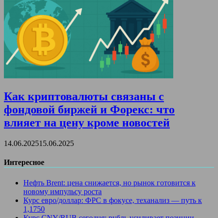
Как криптовалюты связаны с
фондовой биржей и Форекс: что
влияет на цену кроме новостей
14.06.2025
15.06.2025
Интересное
Нефть Brent: цена снижается, но рынок готовится к
новому импульсу роста
Курс евро/доллар: ФРС в фокусе, теханализ — путь к
1,1750
Курс CNY/RUB сегодня: рубль усиливает позиции,