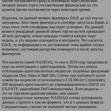
(актив поставляется сразу) и пообещала через несколько
месяцев начать торги поставочными фьючерсами на эти
валюты (актив поставляется через некоторое время).
Впрочем, на данный момент фьючерсы ErisX до сих пор не
запущены. Зато такие фьючерсы в сентябре запустила Bakkt, и
пока опыт этой платформы выглядит успешнее. На данный
момент рекордный дневной объем торгов на ней превышает
40 млн долларов, новые рекорды ставятся каждые пару
недель, и это широко освещается в интернете. Что касается
ErisX, то информация о ее достижениях пока крайне скудна:
возможно, настоящая раскрутка планируется после запуска
фьючерсов.
Что касается самой NASDAQ, то она в 2019 году продолжила
курс на интеграцию с крипторынком. Летом она начала
публикацию криптовалютных индексов, подобных фондовым
индексам Dow Jones и S&P 500. Сейчас она публикует целое
семейство индексов от всеохватного CIX100 (от Cryptoindex,
100 ведущих криптовалют) до узконаправленного DeFiX (от
EXANTE, важнейшие DeFi-инициативы). Хотя индексы —
это не торговля криптоактивами, они имеют
пропагандистское значение: NASDAQ готова публиковать
данные о крипте в том же формате, что и о ценных бумагах.
Следовательно, считает ее значимой частью экономики.