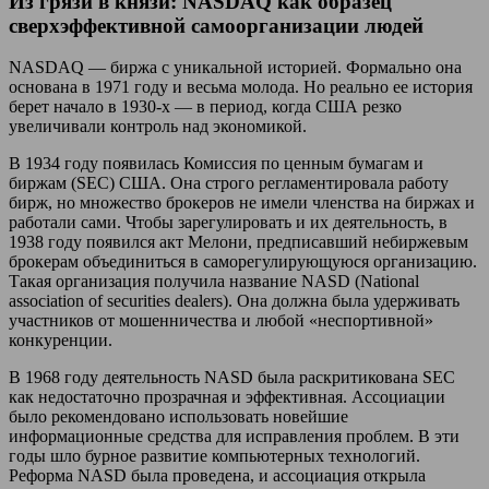
Из грязи в князи: NASDAQ как образец
сверхэффективной самоорганизации людей
NASDAQ — биржа с уникальной историей. Формально она
основана в 1971 году и весьма молода. Но реально ее история
берет начало в 1930-х — в период, когда США резко
увеличивали контроль над экономикой.
В 1934 году появилась Комиссия по ценным бумагам и
биржам (SEC) США. Она строго регламентировала работу
бирж, но множество брокеров не имели членства на биржах и
работали сами. Чтобы зарегулировать и их деятельность, в
1938 году появился акт Мелони, предписавший небиржевым
брокерам объединиться в саморегулирующуюся организацию.
Такая организация получила название NASD (National
association of securities dealers). Она должна была удерживать
участников от мошенничества и любой «неспортивной»
конкуренции.
В 1968 году деятельность NASD была раскритикована SEC
как недостаточно прозрачная и эффективная. Ассоциации
было рекомендовано использовать новейшие
информационные средства для исправления проблем. В эти
годы шло бурное развитие компьютерных технологий.
Реформа NASD была проведена, и ассоциация открыла