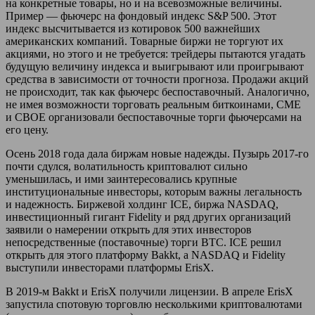
на конкретные товары, но и на всевозможные величины.
Пример — фьючерс на фондовый индекс S&P 500. Этот
индекс высчитывается из котировок 500 важнейших
американских компаний. Товарные биржи не торгуют их
акциями, но этого и не требуется: трейдеры пытаются угадать
будущую величину индекса и выигрывают или проигрывают
средства в зависимости от точности прогноза. Продажи акций
не происходит, так как фьючерс беспоставочный. Аналогично,
не имея возможности торговать реальным биткоинами, CME
и CBOE организовали беспоставочные торги фьючерсами на
его цену.
Осень 2018 года дала биржам новые надежды. Пузырь 2017-го
почти сдулся, волатильность криптовалют сильно
уменьшилась, и ими заинтересовались крупные
институциональные инвесторы, которым важны легальность
и надежность. Биржевой холдинг ICE, биржа NASDAQ,
инвестиционный гигант Fidelity и ряд других организаций
заявили о намерении открыть для этих инвесторов
непосредственные (поставочные) торги BTC. ICE решил
открыть для этого платформу Bakkt, а NASDAQ и Fidelity
выступили инвесторами платформы ErisX.
В 2019-м Bakkt и ErisX получили лицензии. В апреле ErisX
запустила спотовую торговлю несколькими криптовалютами