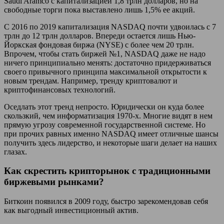
Saudi Aramco с капитализацией 1,8 трлн долларов, но на
свободные торги пока выставлено лишь 1,5% ее акций.
С 2016 по 2019 капитализация NASDAQ почти удвоилась с 7
трлн до 12 трлн долларов. Впереди остается лишь Нью-
Йоркская фондовая биржа (NYSE) с более чем 20 трлн.
Впрочем, чтобы стать биржей №1, NASDAQ даже не надо
ничего принципиально менять: достаточно придерживаться
своего привычного принципа максимальной открытости к
новым трендам. Например, тренду криптовалют и
криптофинансовых технологий.
Оседлать этот тренд непросто. Юридически он куда более
скользкий, чем информатизация 1970-х. Многие видят в нем
прямую угрозу современной государственной системе. Но
при прочих равных именно NASDAQ имеет отличные шансы
получить здесь лидерство, и некоторые шаги делает на наших
глазах.
Как скрестить крипторынок с традиционными
биржевыми рынками?
Биткоин появился в 2009 году, быстро зарекомендовав себя
как выгодный инвестиционный актив.