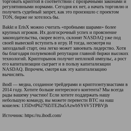
торговать криптой в соответствии с прозрачными законами и
регулятивными нормами. Сегодня их нет, а начать торговлю и
получить судебный запрет, как это произошло с проектом
TON, бирже не хотелось бы.
Bakkt и ErisX можно считать «пробными шарами» более
крупных игроков. Их долгосрочный успех и прояснение
законодательства, скорее всего, склонят NASDAQ уже под
своей вывеской вступить в игру. И тогда, несмотря на
запоздалый старт, она легко может завоевать лидерство. Хотя
бы благодаря полувековой репутации главной биржи высоких
технологий. Крипторынок получит неплохой импульс, а рост
его капитализации сыграет и в пользу капитализации
NASDAQ. Впрочем, смотря как эту капитализацию
вычислять.
ihodl — медиа, созданное трейдерами и криптоэнтузиастами в
2014 году. Хотите больше интересного контента? Мы всегда
рады вашему участию! Если хотите поддержать нашу
небольшую команду, вы можете перевести BTC на наш
кошелек: 135DvtP6279ZiTE2ba5AzwbSY6V5TPBVjh
Источник: https://ru.ihodl.com/