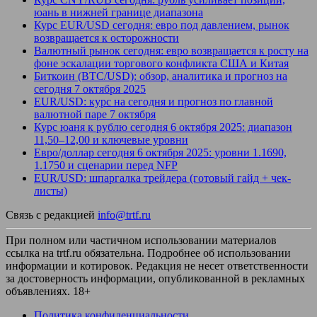
юань в нижней границе диапазона
Курс EUR/USD сегодня: евро под давлением, рынок
возвращается к осторожности
Валютный рынок сегодня: евро возвращается к росту на
фоне эскалации торгового конфликта США и Китая
Биткоин (BTC/USD): обзор, аналитика и прогноз на
сегодня 7 октября 2025
EUR/USD: курс на сегодня и прогноз по главной
валютной паре 7 октября
Курс юаня к рублю сегодня 6 октября 2025: диапазон
11,50–12,00 и ключевые уровни
Евро/доллар сегодня 6 октября 2025: уровни 1.1690,
1.1750 и сценарии перед NFP
EUR/USD: шпаргалка трейдера (готовый гайд + чек-
листы)
Связь с редакцией
info@trtf.ru
При полном или частичном использовании материалов
ссылка на trtf.ru обязательна. Подробнее об использовании
информации и котировок. Редакция не несет ответственности
за достоверность информации, опубликованной в рекламных
объявлениях. 18+
Политика конфиденциальности