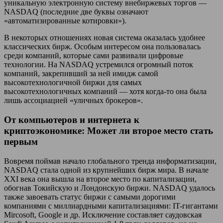
уникальную электронную систему внебиржевых торгов —
NASDAQ (последние две буквы означают
«автоматизированные котировки»).
В некоторых отношениях новая система оказалась удобнее
классических бирж. Особым интересом она пользовалась
среди компаний, которые сами развивали цифровые
технологии. На NASDAQ устремился огромный поток
компаний, закрепивший за ней имидж самой
высокотехнологичной биржи для самых
высокотехнологичных компаний — хотя когда-то она была
лишь ассоциацией «уличных брокеров».
От компьютеров и интернета к
криптоэкономике: Может ли второе место стать
первым
Вовремя поймав начало глобального тренда информатизации,
NASDAQ стала одной из крупнейших бирж мира. В начале
XXI века она вышла на второе место по капитализации,
обогнав Токийскую и Лондонскую биржи. NASDAQ удалось
также завоевать статус биржи с самыми дорогими
компаниями с миллиардными капитализациями: IT-гигантами
Mircosoft, Google и др. Исключение составляет саудовская