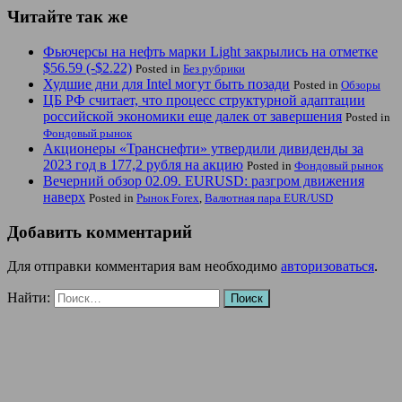
Читайте так же
Фьючерсы на нефть марки Light закрылись на отметке
$56.59 (-$2.22)
Posted in
Без рубрики
Худшие дни для Intel могут быть позади
Posted in
Обзоры
ЦБ РФ считает, что процесс структурной адаптации
российской экономики еще далек от завершения
Posted in
Фондовый рынок
Акционеры «Транснефти» утвердили дивиденды за
2023 год в 177,2 рубля на акцию
Posted in
Фондовый рынок
Вечерний обзор 02.09. EURUSD: разгром движения
наверх
Posted in
Рынок Forex
,
Валютная пара EUR/USD
Добавить комментарий
Для отправки комментария вам необходимо
авторизоваться
.
Найти: