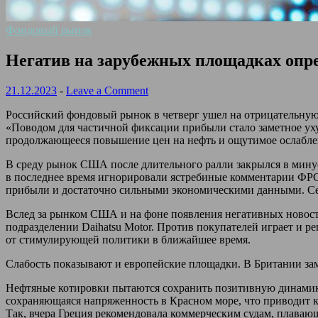
Фондовый рынок
Негатив на зарубежных площадках опр
21.12.2023
-
Leave a Comment
Российский фондовый рынок в четверг ушел на отрицательную с
«Поводом для частичной фиксации прибыли стало заметное у
продолжающееся повышение цен на нефть и ощутимое ослабле
В среду рынок США после длительного ралли закрылся в минус
в последнее время игнорировали ястребиные комментарии ФРС
прибыли и достаточно сильными экономическими данными. Сег
Вслед за рынком США и на фоне появления негативных новостей
подразделении Daihatsu Motor. Против покупателей играет и 
от стимулирующей политики в ближайшее время.
Слабость показывают и европейские площадки. В Британии заме
Нефтяные котировки пытаются сохранить позитивную динамику,
сохраняющаяся напряженность в Красном море, что приводит к
Так, вчера Греция рекомендовала коммерческим судам, плавающ