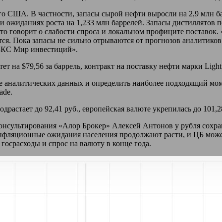
го США. В частности, запасы сырой нефти выросли на 2,9 млн ба
и ожиданиях роста на 1,233 млн баррелей. Запасы дистиллятов п
что говорит о слабости спроса и локальном профиците поставок. 
тся. Пока запасы не сильно отрываются от прогнозов аналитиков
БКС Мир инвестиций».
т на $79,56 за баррель, контракт на поставку нефти марки Light 
 аналитических данных и определить наиболее подходящий моме
ade
.
одрастает до 92,41 руб., европейская валюте укрепилась до 101,
консультирования «Алор Брокер» Алексей Антонов у рубля сохра
инфляционные ожидания населения продолжают расти, и ЦБ мож
госрасходы и спрос на валюту в конце года.