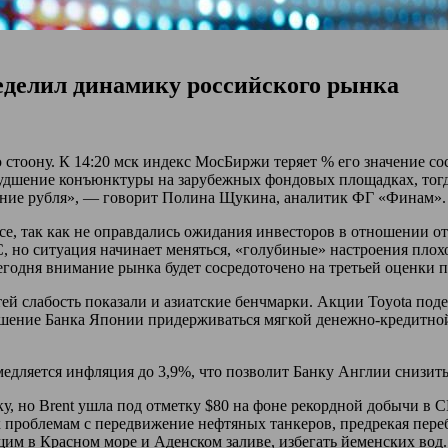
еделил динамику российского рынка
тоону. К 14:20 мск индекс МосБиржи теряет % его значение сост
худшение конъюнктуры на зарубежных фондовых площадках, тог
ние рубля», — говорит Полина Щукина, аналитик ФГ «Финам».
е, так как не оправдались ожидания инвесторов в отношении о
, но ситуация начинает меняться, «голубиные» настроения пло
одня внимание рынка будет сосредоточено на третьей оценки 
 слабость показали и азиатские бенчмарки. Акции Toyota подеш
решение Банка Японии придерживаться мягкой денежно-кредитной
дляется инфляция до 3,9%, что позволит Банку Англии снизить 
 но Brent ушла под отметку $80 на фоне рекордной добычи в С
 проблемам с передвижение нефтяных танкеров, предрекая переб
им в Красном море и Аденском заливе, избегать йеменских вод.