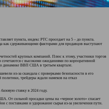
авляет пункта, индекс РТС проседает на 5 – до пункта.
да как сдерживающими факторами для продавцов выступают
тчетностей крупных компаний. Плюс к этому, участники торгов
хо сочетаются с высокими ожиданиями по корпоративной
по динамике ВВП США в третьем квартале.
евели из-за скандала с проверками безопасности в его
 политики, трейдеры ждали намеков на отказ
базовую ставку в 2024 году.
ША. От сильной просадки цены на «черное золото» спасает
ои с поставками и удорожание сырья из-за увеличения пути.