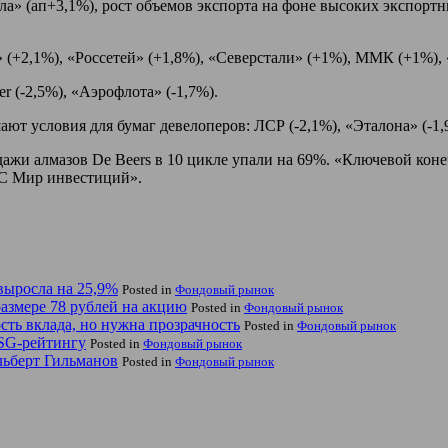
» (ап+3,1%), рост объемов экспорта на фоне высоких экспортны
» (+2,1%), «Россетей» (+1,8%), «Северстали» (+1%), ММК (+1%),
(-2,5%), «Аэрофлота» (-1,7%).
ют условия для бумаг девелоперов: ЛСР (-2,1%), «Эталона» (-1,
одажи алмазов De Beers в 10 цикле упали на 69%. «Ключевой к
КС Мир инвестиций».
выросла на 25,9%
Posted in
Фондовый рынок
азмере 78 рублей на акцию
Posted in
Фондовый рынок
сть вклада, но нужна прозрачность
Posted in
Фондовый рынок
ESG-рейтингу
Posted in
Фондовый рынок
льберт Гильманов
Posted in
Фондовый рынок