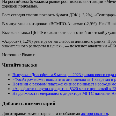
На российском бумажном рынке рост показывают акции «Мечела
хорошей прибылью.
Рост сегодня смогли показать бумаги ДЭК (+3,2%), «Селигдара
В минус ушли котировки «ВСМПО-Ависма» (-2,9%), HeadHunter 
Высокая ставка ЦБ РФ и сложности с льготной ипотекой ухудша
«Алроса» (-1,2%) реагируют на слабость алмазного рынка. Пр
значительного разворота в ценах», — поясняют аналитики «Б
Источник: Finam.ru
Читайте так же
Выручка «Диасофт» за 9 месяцев 2023 финансового года 
«ФосАгро» может выплатить дивиденды за 1 кваратал в р
Потанин о разовом платеже: бизнес понимает необходимо
«Аэрофлот» получил кредит на $320 млн с привязкой к 
На должность генерального директора МГТС назначен А
Добавить комментарий
Для отправки комментария вам необходимо
авторизоваться
.