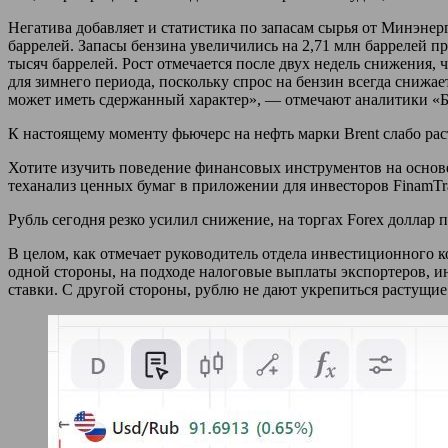
Негатива добавляет и статистика по запасам сырья от Минэнер
баррелей. Запасы бензина увеличились на 2,71 млн баррелей пр
тысяч баррелей. Рост отмечается после двух недель снижения, 
для зимнего периода, поскольку спрос на бензин всегда снижае
может иметь сдержанный характер», — отмечают аналитики «
К настоящему моменту фьючерс на нефть марки Brent слабо расте
Хотите изучить поведение финансовых инструментов на основе
теханализ ценных бумаг в приложении для инвесторов FinamTr
Рубль сегодня резко усилил снижение, на торгах Forex доллар п
В целом, как отмечает руководитель отдела инвестиционного 
одной стороны, на подходе налоговые выплаты экспортеров, 
ставки. С другой стороны, рублю не дают укрепиться растущие 