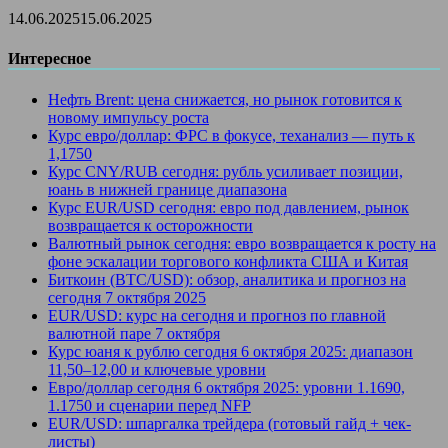
14.06.2025
15.06.2025
Интересное
Нефть Brent: цена снижается, но рынок готовится к
новому импульсу роста
Курс евро/доллар: ФРС в фокусе, теханализ — путь к
1,1750
Курс CNY/RUB сегодня: рубль усиливает позиции,
юань в нижней границе диапазона
Курс EUR/USD сегодня: евро под давлением, рынок
возвращается к осторожности
Валютный рынок сегодня: евро возвращается к росту на
фоне эскалации торгового конфликта США и Китая
Биткоин (BTC/USD): обзор, аналитика и прогноз на
сегодня 7 октября 2025
EUR/USD: курс на сегодня и прогноз по главной
валютной паре 7 октября
Курс юаня к рублю сегодня 6 октября 2025: диапазон
11,50–12,00 и ключевые уровни
Евро/доллар сегодня 6 октября 2025: уровни 1.1690,
1.1750 и сценарии перед NFP
EUR/USD: шпаргалка трейдера (готовый гайд + чек-
листы)