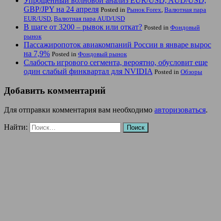
Упрощенный волновой анализ EUR/USD, AUD/USD,
GBP/JPY на 24 апреля
Posted in
Рынок Forex
,
Валютная пара
EUR/USD
,
Валютная пара AUD/USD
В шаге от 3200 – рывок или откат?
Posted in
Фондовый
рынок
Пассажиропоток авиакомпаний России в январе вырос
на 7,9%
Posted in
Фондовый рынок
Слабость игрового сегмента, вероятно, обусловит еще
один слабый финквартал для NVIDIA
Posted in
Обзоры
Добавить комментарий
Для отправки комментария вам необходимо
авторизоваться
.
Найти: