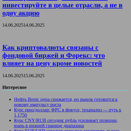
инвестируйте в целые отрасли, а не в
одну акцию
14.06.2025
14.06.2025
Как криптовалюты связаны с
фондовой биржей и Форекс: что
влияет на цену кроме новостей
14.06.2025
15.06.2025
Интересное
Нефть Brent: цена снижается, но рынок готовится к
новому импульсу роста
Курс евро/доллар: ФРС в фокусе, теханализ — путь к
1,1750
Курс CNY/RUB сегодня: рубль усиливает позиции,
юань в нижней границе диапазона
Курс EUR/USD сегодня: евро под давлением, рынок