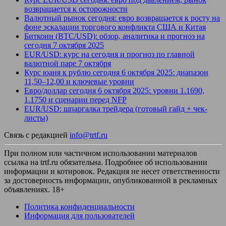
возвращается к осторожности
Валютный рынок сегодня: евро возвращается к росту на
фоне эскалации торгового конфликта США и Китая
Биткоин (BTC/USD): обзор, аналитика и прогноз на
сегодня 7 октября 2025
EUR/USD: курс на сегодня и прогноз по главной
валютной паре 7 октября
Курс юаня к рублю сегодня 6 октября 2025: диапазон
11,50–12,00 и ключевые уровни
Евро/доллар сегодня 6 октября 2025: уровни 1.1690,
1.1750 и сценарии перед NFP
EUR/USD: шпаргалка трейдера (готовый гайд + чек-
листы)
Связь с редакцией
info@trtf.ru
При полном или частичном использовании материалов
ссылка на trtf.ru обязательна. Подробнее об использовании
информации и котировок. Редакция не несет ответственности
за достоверность информации, опубликованной в рекламных
объявлениях. 18+
Политика конфиденциальности
Информация для пользователей