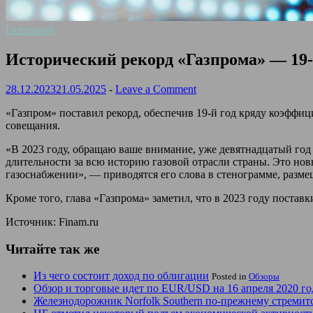
Газпром-h
Исторический рекорд «Газпрома» — 19-й
28.12.2023
21.05.2025
-
Leave a Comment
«Газпром» поставил рекорд, обеспечив 19-й год кряду коэффи
совещания.
«В 2023 году, обращаю ваше внимание, уже девятнадцатый год
длительности за всю историю газовой отрасли страны. Это нов
газоснабжении», — приводятся его слова в стенограмме, разме
Кроме того, глава «Газпрома» заметил, что в 2023 году поста
Источник: Finam.ru
Читайте так же
Из чего состоит доход по облигации
Posted in
Обзоры
Обзор и торговые идет по EUR/USD на 16 апреля 2020 го
Железнодорожник Norfolk Southern по-прежнему стремит