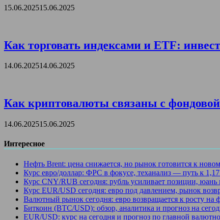
15.06.2025
15.06.2025
Как торговать индексами и ETF: инвест
14.06.2025
14.06.2025
Как криптовалюты связаны с фондовой 
14.06.2025
15.06.2025
Интересное
Нефть Brent: цена снижается, но рынок готовится к ново
Курс евро/доллар: ФРС в фокусе, теханализ — путь к 1,1
Курс CNY/RUB сегодня: рубль усиливает позиции, юань 
Курс EUR/USD сегодня: евро под давлением, рынок возв
Валютный рынок сегодня: евро возвращается к росту на
Биткоин (BTC/USD): обзор, аналитика и прогноз на сегод
EUR/USD: курс на сегодня и прогноз по главной валютно