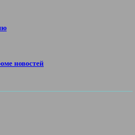
ию
роме новостей