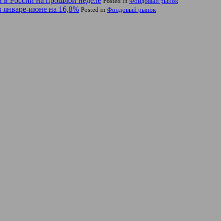
 в России на прошлой неделе
Posted in
Фондовый рынок
 январе-июне на 16,8%
Posted in
Фондовый рынок