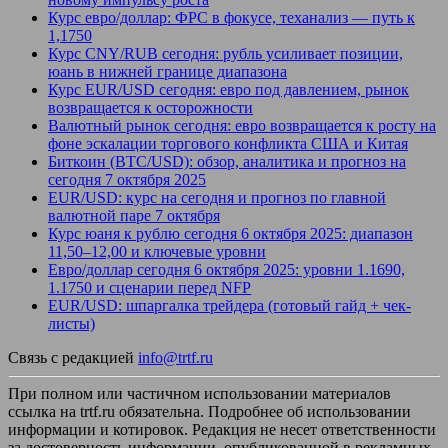
Курс евро/доллар: ФРС в фокусе, теханализ — путь к
1,1750
Курс CNY/RUB сегодня: рубль усиливает позиции,
юань в нижней границе диапазона
Курс EUR/USD сегодня: евро под давлением, рынок
возвращается к осторожности
Валютный рынок сегодня: евро возвращается к росту на
фоне эскалации торгового конфликта США и Китая
Биткоин (BTC/USD): обзор, аналитика и прогноз на
сегодня 7 октября 2025
EUR/USD: курс на сегодня и прогноз по главной
валютной паре 7 октября
Курс юаня к рублю сегодня 6 октября 2025: диапазон
11,50–12,00 и ключевые уровни
Евро/доллар сегодня 6 октября 2025: уровни 1.1690,
1.1750 и сценарии перед NFP
EUR/USD: шпаргалка трейдера (готовый гайд + чек-
листы)
Связь с редакцией
info@trtf.ru
При полном или частичном использовании материалов
ссылка на trtf.ru обязательна. Подробнее об использовании
информации и котировок. Редакция не несет ответственности
за достоверность информации, опубликованной в рекламных