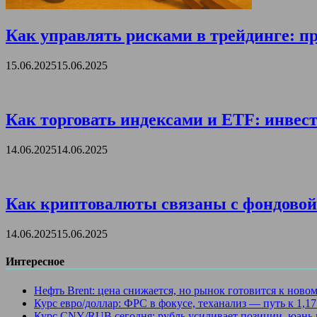
Как управлять рисками в трейдинге: пр
15.06.2025
15.06.2025
Как торговать индексами и ETF: инвест
14.06.2025
14.06.2025
Как криптовалюты связаны с фондовой 
14.06.2025
15.06.2025
Интересное
Нефть Brent: цена снижается, но рынок готовится к ново
Курс евро/доллар: ФРС в фокусе, теханализ — путь к 1,1
Курс CNY/RUB сегодня: рубль усиливает позиции, юань 