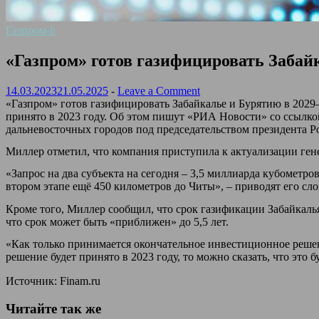
Газпром-h
«Газпром» готов газифицировать Забай
14.03.2023
21.05.2025
-
Leave a Comment
«Газпром» готов газифицировать Забайкалье и Бурятию в 2029–
принято в 2023 году. Об этом пишут «РИА Новости» со ссылк
дальневосточных городов под председательством президента 
Миллер отметил, что компания приступила к актуализации ге
«Запрос на два субъекта на сегодня – 3,5 миллиарда кубометро
втором этапе ещё 450 километров до Читы», – приводят его сл
Кроме того, Миллер сообщил, что срок газификации Забайкалья
что срок может быть «приближен» до 5,5 лет.
«Как только принимается окончательное инвестиционное решен
решение будет принято в 2023 году, то можно сказать, что это б
Источник: Finam.ru
Читайте так же