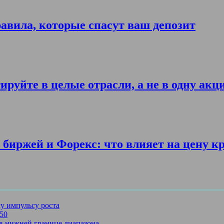
авила, которые спасут ваш депозит
ируйте в целые отрасли, а не в одну акц
биржей и Форекс: что влияет на цену к
му импульсу роста
750
в нижней границе диапазона