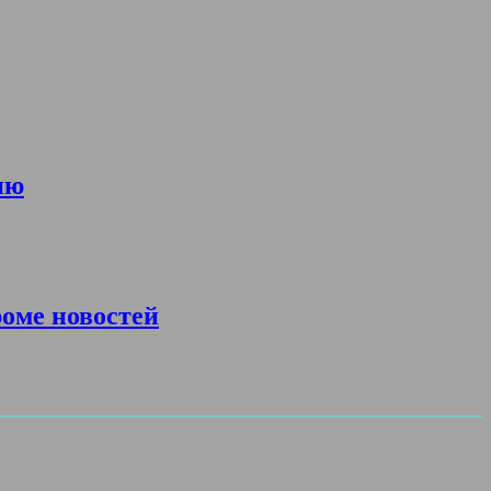
ию
роме новостей