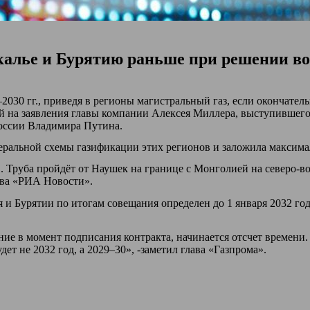
калье и Бурятию раньше при решении воп
2030 гг., приведя в регионы магистральный газ, если окончате
ой на заявления главы компании Алексея Миллера, выступившег
России Владимира Путина.
неральной схемы газификации этих регионов и заложила максим
в. Труба пройдёт от Наушек на границе с Монголией на северо-во
ова «РИА Новости».
 и Бурятии по итогам совещания определен до 1 января 2032 го
ие в момент подписания контракта, начинается отсчет времени.
удет не 2032 год, а 2029–30», -заметил глава «Газпрома».