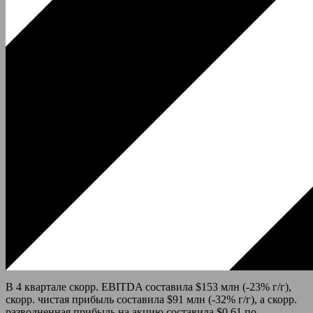
В 4 квартале скорр. EBITDA составила $153 млн (-23% г/г),
скорр. чистая прибыль составила $91 млн (-32% г/г), а скорр.
разводненная прибыль на акцию составила $0,61 по