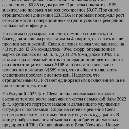
сравнению с $0,85 годом ранее. При этом показатель EPS
значительно превысил консенсус-прогноз $0,07. Причиной
отрицательной динамики EBITDA и прибыли послужил рост
себестоимости и операционных затрат в условиях рекордной
глобальной инфляции.
По итогам года маржа, конечно, немного снизилась, но
благодаря хорошим результатам за 4 квартал, оказалась выше
прогнозных значений. Скорр. валовая маржа уменьшилась на
4,3 п. п. до 43,6% (ожидалось 40%), скорр. операционная
маржа снизилась на 5,6 п. п. до 11,2% (ожидалось 10%). По
итогам года денежный поток от операционной деятельности
оказался отрицательным (-$168 млн) из-за значительных
изменений в запасах (-$589 млн), что в общем то является
следствием проблем с логистикой. Надеемся, что
отрицательный OCF станет единоразовым исключением, а не
постоянной практикой.
На будущий 2023 ф. г. Ciena полна оптимизма и ожидает
высоких темпов роста выручки с учетом невысокой базы 2022
ф. г., крупного портфеля заказов и дальнейшего улучшения
ситуации с поставками. Спрос на сетевые решения Ciena
остается высоким, а потому бизнесу еще есть куда расти. В
конце ноября компания объявила о приобретении частных
предприятий Tibit Communications и Benu Networks. Новые