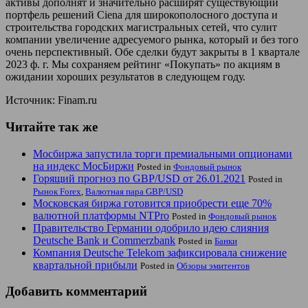
активы дополнят и значительно расширят существующий
портфель решений Ciena для широкополосного доступа и
строительства городских магистральных сетей, что сулит
компании увеличение адресуемого рынка, который и без того
очень перспективный. Обе сделки будут закрыты в 1 квартале
2023 ф. г. Мы сохраняем рейтинг «Покупать» по акциям в
ожидании хороших результатов в следующем году.
Источник: Finam.ru
Читайте так же
Мосбиржа запустила торги премиальными опционами
на индекс МосБиржи
Posted in
Фондовый рынок
Горящий прогноз по GBP/USD от 26.01.2021
Posted in
Рынок Forex
,
Валютная пара GBP/USD
Московская биржа готовится приобрести еще 70%
валютной платформы NTPro
Posted in
Фондовый рынок
Правительство Германии одобрило идею слияния
Deutsche Bank и Commerzbank
Posted in
Банки
Компания Deutsche Telekom зафиксировала снижение
квартальной прибыли
Posted in
Обзоры эмитентов
Добавить комментарий