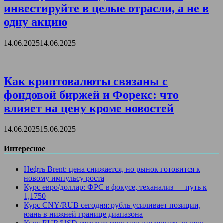
инвестируйте в целые отрасли, а не в
одну акцию
14.06.2025
14.06.2025
Как криптовалюты связаны с
фондовой биржей и Форекс: что
влияет на цену кроме новостей
14.06.2025
15.06.2025
Интересное
Нефть Brent: цена снижается, но рынок готовится к
новому импульсу роста
Курс евро/доллар: ФРС в фокусе, теханализ — путь к
1,1750
Курс CNY/RUB сегодня: рубль усиливает позиции,
юань в нижней границе диапазона
Курс EUR/USD сегодня: евро под давлением, рынок