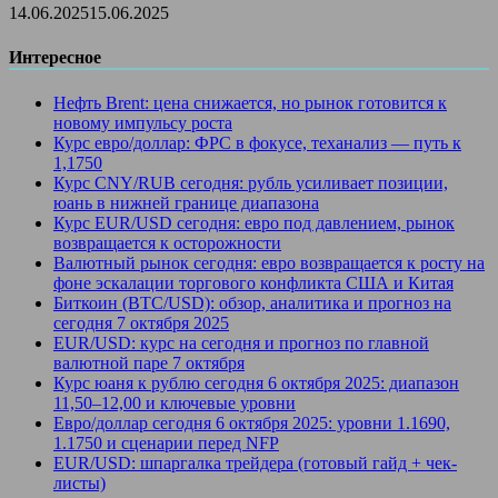
14.06.2025
15.06.2025
Интересное
Нефть Brent: цена снижается, но рынок готовится к
новому импульсу роста
Курс евро/доллар: ФРС в фокусе, теханализ — путь к
1,1750
Курс CNY/RUB сегодня: рубль усиливает позиции,
юань в нижней границе диапазона
Курс EUR/USD сегодня: евро под давлением, рынок
возвращается к осторожности
Валютный рынок сегодня: евро возвращается к росту на
фоне эскалации торгового конфликта США и Китая
Биткоин (BTC/USD): обзор, аналитика и прогноз на
сегодня 7 октября 2025
EUR/USD: курс на сегодня и прогноз по главной
валютной паре 7 октября
Курс юаня к рублю сегодня 6 октября 2025: диапазон
11,50–12,00 и ключевые уровни
Евро/доллар сегодня 6 октября 2025: уровни 1.1690,
1.1750 и сценарии перед NFP
EUR/USD: шпаргалка трейдера (готовый гайд + чек-
листы)