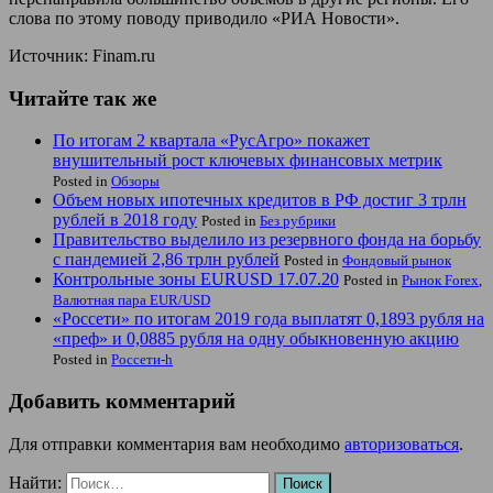
слова по этому поводу приводило «РИА Новости».
Источник: Finam.ru
Читайте так же
По итогам 2 квартала «РусАгро» покажет
внушительный рост ключевых финансовых метрик
Posted in
Обзоры
Объем новых ипотечных кредитов в РФ достиг 3 трлн
рублей в 2018 году
Posted in
Без рубрики
Правительство выделило из резервного фонда на борьбу
с пандемией 2,86 трлн рублей
Posted in
Фондовый рынок
Контрольные зоны EURUSD 17.07.20
Posted in
Рынок Forex
,
Валютная пара EUR/USD
«Россети» по итогам 2019 года выплатят 0,1893 рубля на
«преф» и 0,0885 рубля на одну обыкновенную акцию
Posted in
Россети-h
Добавить комментарий
Для отправки комментария вам необходимо
авторизоваться
.
Найти: