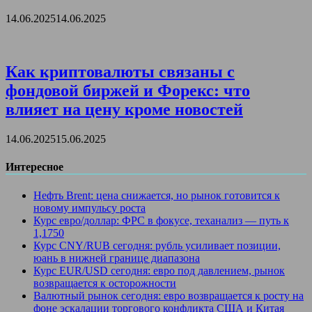
14.06.2025
14.06.2025
Как криптовалюты связаны с
фондовой биржей и Форекс: что
влияет на цену кроме новостей
14.06.2025
15.06.2025
Интересное
Нефть Brent: цена снижается, но рынок готовится к
новому импульсу роста
Курс евро/доллар: ФРС в фокусе, теханализ — путь к
1,1750
Курс CNY/RUB сегодня: рубль усиливает позиции,
юань в нижней границе диапазона
Курс EUR/USD сегодня: евро под давлением, рынок
возвращается к осторожности
Валютный рынок сегодня: евро возвращается к росту на
фоне эскалации торгового конфликта США и Китая