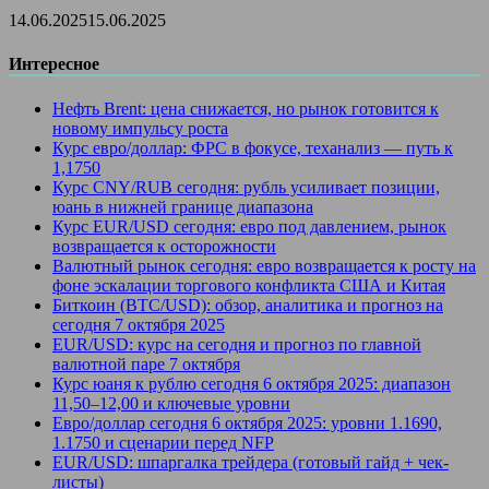
14.06.2025
15.06.2025
Интересное
Нефть Brent: цена снижается, но рынок готовится к
новому импульсу роста
Курс евро/доллар: ФРС в фокусе, теханализ — путь к
1,1750
Курс CNY/RUB сегодня: рубль усиливает позиции,
юань в нижней границе диапазона
Курс EUR/USD сегодня: евро под давлением, рынок
возвращается к осторожности
Валютный рынок сегодня: евро возвращается к росту на
фоне эскалации торгового конфликта США и Китая
Биткоин (BTC/USD): обзор, аналитика и прогноз на
сегодня 7 октября 2025
EUR/USD: курс на сегодня и прогноз по главной
валютной паре 7 октября
Курс юаня к рублю сегодня 6 октября 2025: диапазон
11,50–12,00 и ключевые уровни
Евро/доллар сегодня 6 октября 2025: уровни 1.1690,
1.1750 и сценарии перед NFP
EUR/USD: шпаргалка трейдера (готовый гайд + чек-
листы)