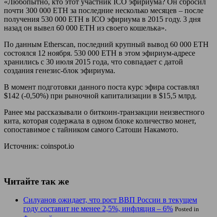
«Любопытно, кто этот участник ICO эфириума? Он сбросил
почти 300 000 ETH за
последние несколько месяцев – после
получения 530 000 ETH в ICO эфириума в 2015 году. 3 дня
назад он вывел 60 000 ETH из своего кошелька».
По данным Etherscan, последний крупный вывод 60 000 ETH
состоялся 12 ноября. 530 000 ETH в этом эфириум-адресе
хранились с 30 июля 2015 года, что совпадает с датой
создания генезис-блок эфириума.
В момент подготовки данного поста курс эфира составлял
$142 (-0,50%) при рыночной капитализации в $15,5 млрд.
Ранее мы рассказывали о биткоин-транзакции неизвестного
кита, которая содержала в одном блоке количество монет,
сопоставимое с тайником самого Сатоши Накамото.
Источник: coinspot.io
Читайте так же
Силуанов ожидает, что рост ВВП России в текущем
году составит не менее 2,5%, инфляция – 6%
Posted in