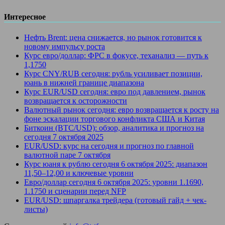
Интересное
Нефть Brent: цена снижается, но рынок готовится к
новому импульсу роста
Курс евро/доллар: ФРС в фокусе, теханализ — путь к
1,1750
Курс CNY/RUB сегодня: рубль усиливает позиции,
юань в нижней границе диапазона
Курс EUR/USD сегодня: евро под давлением, рынок
возвращается к осторожности
Валютный рынок сегодня: евро возвращается к росту на
фоне эскалации торгового конфликта США и Китая
Биткоин (BTC/USD): обзор, аналитика и прогноз на
сегодня 7 октября 2025
EUR/USD: курс на сегодня и прогноз по главной
валютной паре 7 октября
Курс юаня к рублю сегодня 6 октября 2025: диапазон
11,50–12,00 и ключевые уровни
Евро/доллар сегодня 6 октября 2025: уровни 1.1690,
1.1750 и сценарии перед NFP
EUR/USD: шпаргалка трейдера (готовый гайд + чек-
листы)