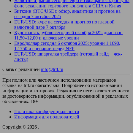
Валютный рынок сегодня: евро возвращается к росту на
фоне эскалации торгового конфликта США и Китая
Биткоин (BTC/USD): обзор, аналитика и прогноз на
сегодня 7 октября 2025
EUR/USD: курс на сегодня и прогноз по главной
валютной паре 7 октября
Курс юаня к рублю сегодня 6 октября 2025: диапазон
11,50–12,00 и ключевые уровни
Евро/доллар сегодня 6 октября 2025: уровни 1.1690,
1.1750 и сценарии перед NFP
EUR/USD: шпаргалка трейдера (готовый гайд + чек-
листы)
Связь с редакцией
info@trtf.ru
При полном или частичном использовании материалов
ссылка на trtf.ru обязательна. Подробнее об использовании
информации и котировок. Редакция не несет ответственности
за достоверность информации, опубликованной в рекламных
объявлениях. 18+
Политика конфиденциальности
Информация для пользователей
Copyright © 2026
.