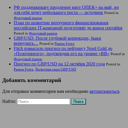
РФ поддерживает продление квот ОПЕК+ на май, но
для себя хочет небольшого роста — источник
Posted in
Фондовый рынок
План по развитию венчурного финансирования
российских IT-компаний подготовят до конца сентября
Posted in
Фондовый рынок
GBP/USD. После глубокой коррекции, быки
вернулись…
Posted in
Рынок Forex
Fitch повысило прогноз по рейтингу Nord Gold до
«Позитивного», подтвердив его на уровне «BB»
Posted in
Фондовый рынок
Прогноз по GBP/USD на 12 октября 2020 года
Posted in
Рынок Forex
,
Валютная пара GBP/USD
Добавить комментарий
Для отправки комментария вам необходимо
авторизоваться
.
Найти: