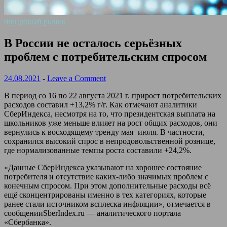
Фондовый рынок
В России не осталось серьёзных
проблем с потребительским спросом
24.08.2021
-
Leave a Comment
В период со 16 по 22 августа 2021 г. прирост потребительских
расходов составил +13,2% г/г. Как отмечают аналитики
СберИндекса, несмотря на то, что президентская выплата на
школьников уже меньше влияет на рост общих расходов, они
вернулись к восходящему тренду мая−июля. В частности,
сохранился высокий спрос в непродовольственной рознице,
где нормализованные темпы роста составили +24,2%.
«Данные СберИндекса указывают на хорошее состояние
потребителя и отсутствие каких-либо значимых проблем с
конечным спросом. При этом дополнительные расходы всё
ещё сконцентрированы именно в тех категориях, которые
ранее стали источником всплеска инфляции», отмечается в
сообщенииSberIndex.ru — аналитического портала
«Сбербанка».