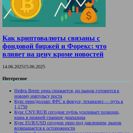
Как криптовалюты связаны с
фондовой биржей и Форекс: что
влияет на цену кроме новостей
14.06.2025
15.06.2025
Интересное
Нефть Brent: цена снижается, но рынок готовится к
новому импульсу роста
Курс евро/доллар: ФРС в фокусе, теханализ — путь к
1,1750
Курс CNY/RUB сегодня: рубль усиливает позиции,
юань в нижней границе диапазона
Курс EUR/USD сегодня: евро под давлением, рынок
возвращается к осторожности