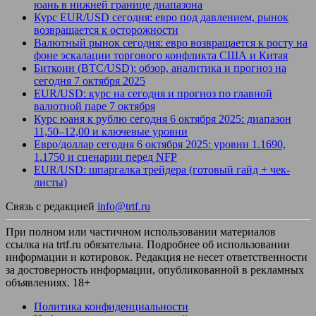
юань в нижней границе диапазона
Курс EUR/USD сегодня: евро под давлением, рынок
возвращается к осторожности
Валютный рынок сегодня: евро возвращается к росту на
фоне эскалации торгового конфликта США и Китая
Биткоин (BTC/USD): обзор, аналитика и прогноз на
сегодня 7 октября 2025
EUR/USD: курс на сегодня и прогноз по главной
валютной паре 7 октября
Курс юаня к рублю сегодня 6 октября 2025: диапазон
11,50–12,00 и ключевые уровни
Евро/доллар сегодня 6 октября 2025: уровни 1.1690,
1.1750 и сценарии перед NFP
EUR/USD: шпаргалка трейдера (готовый гайд + чек-
листы)
Связь с редакцией
info@trtf.ru
При полном или частичном использовании материалов
ссылка на trtf.ru обязательна. Подробнее об использовании
информации и котировок. Редакция не несет ответственности
за достоверность информации, опубликованной в рекламных
объявлениях. 18+
Политика конфиденциальности