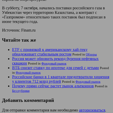
В субботу, 7 октября, начались поставки российского газа в
Узбекистан через территорию Казахстана, а контракт с
«Газпромом» относительно таких поставок был подписан в
июне текущего года.
Источник: Finam.ru
Читайте так же
ETF с привязкой к американскому хай-теку
обнадеживает стабильным ростом
Posted in
Обзоры
Россия может обновить рекорд бурения нефтяных
скважин
Posted in
Фондовый рынок
ВТБ снизит ставку по ипотеке для семей с детьми
Posted
in
Фондовый рынок
Российские банки в 1 квартале предотвратили хищения
у клиентов 712 млрд рублей
Posted in
Фондовый рынок
Почему прямо сейчас растет рынок альткоинов
Posted in
Без рубрики
Добавить комментарий
Для отправки комментария вам необходимо
авторизоваться
.