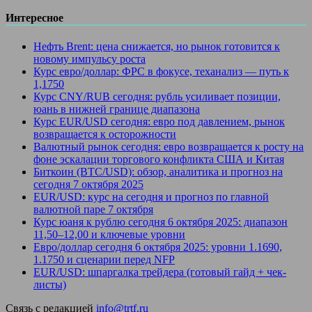
Интересное
Нефть Brent: цена снижается, но рынок готовится к
новому импульсу роста
Курс евро/доллар: ФРС в фокусе, теханализ — путь к
1,1750
Курс CNY/RUB сегодня: рубль усиливает позиции,
юань в нижней границе диапазона
Курс EUR/USD сегодня: евро под давлением, рынок
возвращается к осторожности
Валютный рынок сегодня: евро возвращается к росту на
фоне эскалации торгового конфликта США и Китая
Биткоин (BTC/USD): обзор, аналитика и прогноз на
сегодня 7 октября 2025
EUR/USD: курс на сегодня и прогноз по главной
валютной паре 7 октября
Курс юаня к рублю сегодня 6 октября 2025: диапазон
11,50–12,00 и ключевые уровни
Евро/доллар сегодня 6 октября 2025: уровни 1.1690,
1.1750 и сценарии перед NFP
EUR/USD: шпаргалка трейдера (готовый гайд + чек-
листы)
Связь с редакцией
info@trtf.ru