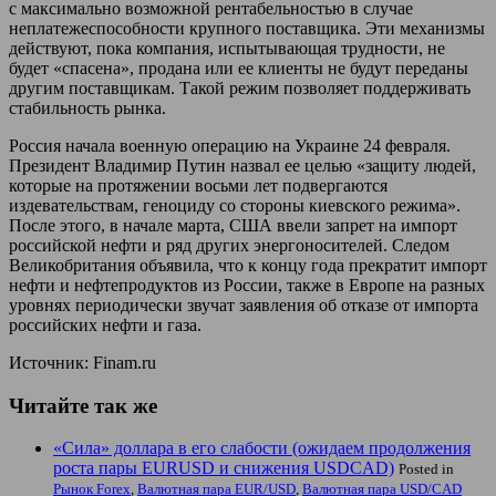
c максимально возможной рентабельностью в случае
неплатежеспособности крупного поставщика. Эти механизмы
действуют, пока компания, испытывающая трудности, не
будет «спасена», продана или ее клиенты не будут переданы
другим поставщикам. Такой режим позволяет поддерживать
стабильность рынка.
Россия начала военную операцию на Украине 24 февраля.
Президент Владимир Путин назвал ее целью «защиту людей,
которые на протяжении восьми лет подвергаются
издевательствам, геноциду со стороны киевского режима».
После этого, в начале марта, США ввели запрет на импорт
российской нефти и ряд других энергоносителей. Следом
Великобритания объявила, что к концу года прекратит импорт
нефти и нефтепродуктов из России, также в Европе на разных
уровнях периодически звучат заявления об отказе от импорта
российских нефти и газа.
Источник: Finam.ru
Читайте так же
«Сила» доллара в его слабости (ожидаем продолжения
роста пары EURUSD и снижения USDCAD)
Posted in
Рынок Forex
,
Валютная пара EUR/USD
,
Валютная пара USD/CAD