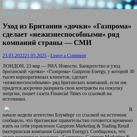
Газпром-h
Уход из Британии «дочки» «Газпрома»
сделает «нежизнеспособными» ряд
компаний страны — СМИ
23.03.2022
21.05.2025
-
Leave a Comment
ЛОНДОН, 23 мар — РИА Новости. Банкротство и уход
британской «дочки» «Газпрома» Gazprom Energy, у которой 30
тысяч корпоративных клиентов, сделает
«нежизнеспособными» ряд британских компаний, если им
придется досрочно разорвать свои контракты на покупку
энергии, пишет газета Financial Times со ссылкой на
источники.
В
начале недели агентство Блумберг со ссылкой на источник
сообщило, что британское правительство готовится временно
взять на себя управление Gazprom Marketing & Trading Retail
(материнская компания Gazprom Energy). Сообщалось, что
отдел розничных поставок «Газпрома» Gazprom Marketing &