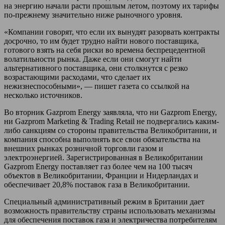
на энергию начали расти прошлым летом, поэтому их тарифы
по-прежнему значительно ниже рыночного уровня.
«Компании говорят, что если их вынудят разорвать контракты
досрочно, то им будет трудно найти нового поставщика,
готового взять на себя риски во времена беспрецедентной
волатильности рынка. Даже если они смогут найти
альтернативного поставщика, они столкнутся с резко
возрастающими расходами, что сделает их
нежизнеспособными», — пишет газета со ссылкой на
несколько источников.
Во вторник Gazprom Energy заявляла, что ни Gazprom Energy,
ни Gazprom Marketing & Trading Retail не подвергались каким-
либо санкциям со стороны правительства Великобритании, и
компания способна выполнять все свои обязательства на
внешних рынках розничной торговли газом и
электроэнергией. Зарегистрированная в Великобритании
Gazprom Energy поставляет газ более чем на 100 тысяч
объектов в Великобритании, Франции и Нидерландах и
обеспечивает 20,8% поставок газа в Великобритании.
Специальный административный режим в Британии дает
возможность правительству страны использовать механизмы
для обеспечения поставок газа и электричества потребителям