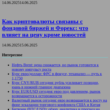
14.06.2025
14.06.2025
Как криптовалюты связаны с
фондовой биржей и Форекс: что
влияет на цену кроме новостей
14.06.2025
15.06.2025
Интересное
Нефть Brent: цена снижается, но рынок готовится к
новому импульсу роста
Курс евро/доллар: ФРС в фокусе, теханализ — путь к
1,1750
Курс CNY/RUB сегодня: рубль усиливает позиции,
юань в нижней границе диапазона
Курс EUR/USD сегодня: евро под давлением, рынок
возвращается к осторожности
Валютный рынок сегодня: евро возвращается к росту на
фоне эскалации торгового конфликта США и Китая
Биткоин (BTC/USD): обзор, аналитика и прогноз на