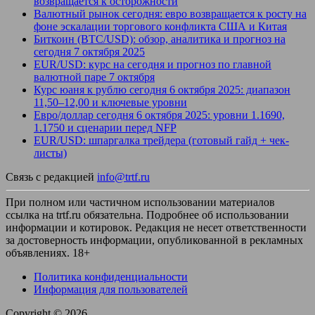
возвращается к осторожности
Валютный рынок сегодня: евро возвращается к росту на
фоне эскалации торгового конфликта США и Китая
Биткоин (BTC/USD): обзор, аналитика и прогноз на
сегодня 7 октября 2025
EUR/USD: курс на сегодня и прогноз по главной
валютной паре 7 октября
Курс юаня к рублю сегодня 6 октября 2025: диапазон
11,50–12,00 и ключевые уровни
Евро/доллар сегодня 6 октября 2025: уровни 1.1690,
1.1750 и сценарии перед NFP
EUR/USD: шпаргалка трейдера (готовый гайд + чек-
листы)
Связь с редакцией
info@trtf.ru
При полном или частичном использовании материалов
ссылка на trtf.ru обязательна. Подробнее об использовании
информации и котировок. Редакция не несет ответственности
за достоверность информации, опубликованной в рекламных
объявлениях. 18+
Политика конфиденциальности
Информация для пользователей
Copyright © 2026
.