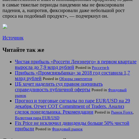
в самые тяжелые периоды пандемии мы не фиксировали
падения, а, напротив, фиксировали даже небольшой рост
спроса на подобный продукт», — подчеркнул он.
Источник
Читайте так же
Чистая прибыль «Россети Ленэнерго» в первом квартале
выросла до 7,9 млрд рублей
Posted in
Россети-h
Прибыль «Промсвязьбанка» за 2018 год составила 1,7
млрд рублей
Posted in
Обзоры эмитентов
ЦБ хочет наделить суд правом оценивать
справедливость публичной оферты
Posted in
Фондовый
рынок
Прогноз и торговые сигналы по паре EUR/USD на 29
декабря. Отчет COT Commitment of Traders. Анализ
сделок понедельника. Рекомендации
Posted in
Рынок Forex
,
Валютная пара EUR/USD
Fix Price не исключил дивиденды больше 50% чистой
прибыли
Posted in
Фондовый рынок