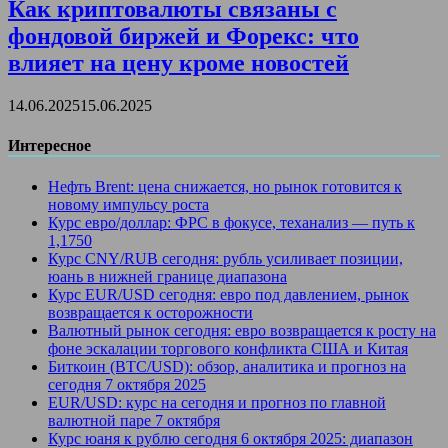
Как криптовалюты связаны с
фондовой биржей и Форекс: что
влияет на цену кроме новостей
14.06.2025
15.06.2025
Интересное
Нефть Brent: цена снижается, но рынок готовится к
новому импульсу роста
Курс евро/доллар: ФРС в фокусе, теханализ — путь к
1,1750
Курс CNY/RUB сегодня: рубль усиливает позиции,
юань в нижней границе диапазона
Курс EUR/USD сегодня: евро под давлением, рынок
возвращается к осторожности
Валютный рынок сегодня: евро возвращается к росту на
фоне эскалации торгового конфликта США и Китая
Биткоин (BTC/USD): обзор, аналитика и прогноз на
сегодня 7 октября 2025
EUR/USD: курс на сегодня и прогноз по главной
валютной паре 7 октября
Курс юаня к рублю сегодня 6 октября 2025: диапазон