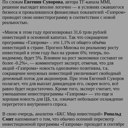
По словам
Евгения Суворова
, автора ТГ-канала MMI,
решение выглядит вполне логично — в условиях сжавшегося
бизнеса и провалившихся финансовых показателей «Газпром»
приводит свою инвестпрограмму в соответствии с новой
реальностью.
«Минэк в этом году прогнозировал 31,6 трлн рублей
инвестиций в основной капитал. Так что сокращение
программы «Газпрома» – это 1,1% от общего объёма
инвестиций в стране. Прогноз Минэка по реальному росту
инвестиций в этом году был на уровне 6%; теперь, по-
видимому, будет 5%. Влияние на рост экономики составит не
более -0.2%», — комментирует эксперт, отмечая, что для
акций «Газпрома» новость однозначно позитивна, т.к.
сокращение ненужных инвестиций увеличивает свободный
денежный поток для акционеров. При этом Евгений Суворов
полагает, что для выплат дивидендов его, скорее всего, всё
равно будет недостаточно. Кроме того, эксперт считает, что
уменьшение инвестпрограммы «Газпрома» — это еще и
хорошая новость для ЦБ, т.к. означает небольшое охлаждение
перегретого внутреннего спроса.
В свою очередь, аналитик «БКС Мир инвестиций»
Рональд
Смит
напоминает о том, что обычно осенний пересмотр
инвестиционной программы «Газпрома» проходит в сентябре