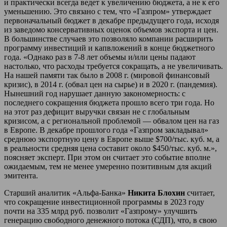
и практически всегда ведет к увеличению бюджета, а не к его
уменьшению. Это связано с тем, что «Газпром» утверждает
первоначальный бюджет в декабре предыдущего года, исходя
из заведомо консервативных оценок объемов экспорта и цен.
В большинстве случаев это позволяло компании расширить
программу инвестиций и капвложений в конце бюджетного
года. «Однако раз в 7-8 лет объемы и/или цены падают
настолько, что расходы требуется сокращать, а не увеличивать.
На нашей памяти так было в 2008 г. (мировой финансовый
кризис), в 2014 г. (обвал цен на сырье) и в 2020 г. (пандемия).
Нынешний год нарушает данную закономерность: с
последнего сокращения бюджета прошло всего три года. Но
на этот раз дефицит выручки связан не с глобальным
кризисом, а с региональной проблемой — обвалом цен на газ
в Европе. В декабре прошлого года «Газпром закладывал»
среднюю экспортную цену в Европе выше $700/тыс. куб. м, а
в реальности средняя цена составит около $450/тыс. куб. м.»,
поясняет эксперт. При этом он считает это событие вполне
ожидаемым, тем не менее умеренно позитивным для акций
эмитента.
Старший аналитик «Альфа-Банка»
Никита Блохин
считает,
что сокращение инвестиционной программы в 2023 году
почти на 335 млрд руб. позволит «Газпрому» улучшить
генерацию свободного денежного потока (СДП), что, в свою