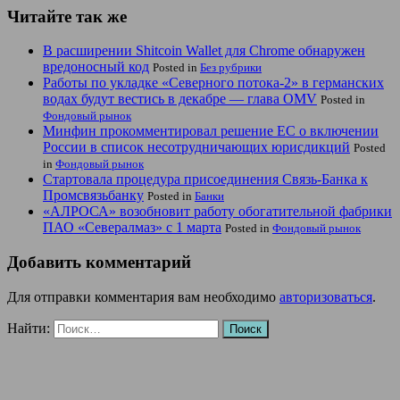
Читайте так же
В расширении Shitcoin Wallet для Chrome обнаружен
вредоносный код
Posted in
Без рубрики
Работы по укладке «Северного потока-2» в германских
водах будут вестись в декабре — глава OMV
Posted in
Фондовый рынок
Минфин прокомментировал решение ЕС о включении
России в список несотрудничающих юрисдикций
Posted
in
Фондовый рынок
Стартовала процедура присоединения Связь-Банка к
Промсвязьбанку
Posted in
Банки
«АЛРОСА» возобновит работу обогатительной фабрики
ПАО «Севералмаз» с 1 марта
Posted in
Фондовый рынок
Добавить комментарий
Для отправки комментария вам необходимо
авторизоваться
.
Найти: