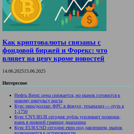
Как криптовалюты связаны с
фондовой биржей и Форекс: что
влияет на цену кроме новостей
14.06.2025
15.06.2025
Интересное
Нефть Brent: цена снижается, но рынок готовится к
новому импульсу роста
Курс евро/доллар: ФРС в фокусе, теханализ — путь к
1,1750
Курс CNY/RUB сегодня: рубль усиливает позиции,
юань в нижней границе диапазона
Курс EUR/USD сегодня: евро под давлением, рынок
возвращается к осторожности