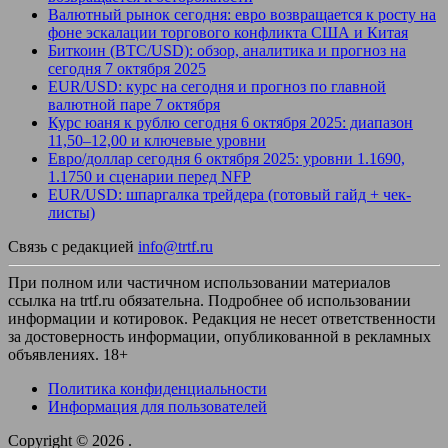
Валютный рынок сегодня: евро возвращается к росту на
фоне эскалации торгового конфликта США и Китая
Биткоин (BTC/USD): обзор, аналитика и прогноз на
сегодня 7 октября 2025
EUR/USD: курс на сегодня и прогноз по главной
валютной паре 7 октября
Курс юаня к рублю сегодня 6 октября 2025: диапазон
11,50–12,00 и ключевые уровни
Евро/доллар сегодня 6 октября 2025: уровни 1.1690,
1.1750 и сценарии перед NFP
EUR/USD: шпаргалка трейдера (готовый гайд + чек-
листы)
Связь с редакцией
info@trtf.ru
При полном или частичном использовании материалов
ссылка на trtf.ru обязательна. Подробнее об использовании
информации и котировок. Редакция не несет ответственности
за достоверность информации, опубликованной в рекламных
объявлениях. 18+
Политика конфиденциальности
Информация для пользователей
Copyright © 2026
.