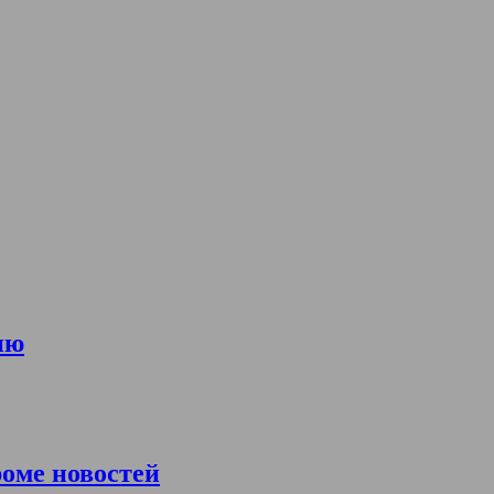
ию
роме новостей