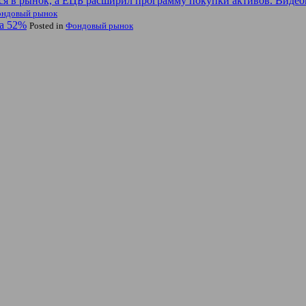
ся в рынок, а ЕЦБ расширил программу покупки активов. Видео
ндовый рынок
на 52%
Posted in
Фондовый рынок