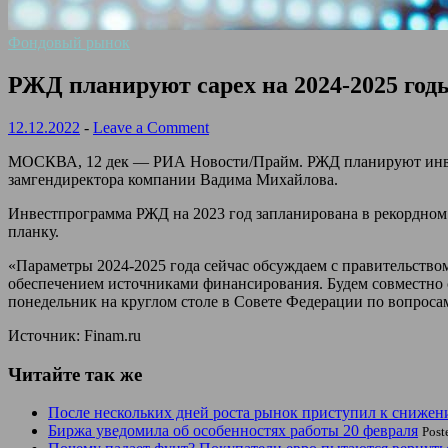
Фондовый рынок
РЖД планируют capex на 2024-2025 годы
12.12.2022
-
Leave a Comment
МОСКВА, 12 дек — РИА Новости/Прайм. РЖД планируют инвестп
замгендиректора компании Вадима Михайлова.
Инвестпрограмма РЖД на 2023 год запланирована в рекордном 
планку.
«Параметры 2024-2025 года сейчас обсуждаем с правительством
обеспечением источниками финансирования. Будем совместно 
понедельник на круглом столе в Совете Федерации по вопрос
Источник: Finam.ru
Читайте так же
После нескольких дней роста рынок приступил к сниже
Биржа уведомила об особенностях работы 20 февраля
Post