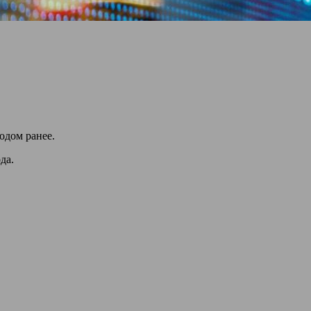
одом ранее.
ода.