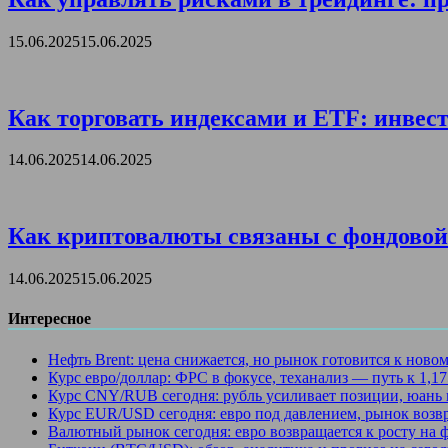
15.06.2025
15.06.2025
Как торговать индексами и ETF: инвест
14.06.2025
14.06.2025
Как криптовалюты связаны с фондовой 
14.06.2025
15.06.2025
Интересное
Нефть Brent: цена снижается, но рынок готовится к ново
Курс евро/доллар: ФРС в фокусе, теханализ — путь к 1,1
Курс CNY/RUB сегодня: рубль усиливает позиции, юань 
Курс EUR/USD сегодня: евро под давлением, рынок возв
Валютный рынок сегодня: евро возвращается к росту на