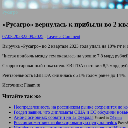
Русагро
«Русагро» вернулась к прибыли во 2 кв
07.08.2023
22.09.2025
-
Leave a Comment
Выручка «Русагро» во 2 квартале 2023 года упала на 10% г/г и 
Чистая прибыль между тем оказалась на уровне 7,8 млрд рублей
Скорректированный показатель EBITDA составил 8,5 млрд рубл
Рентабельность
EBITDA
снизилась с 21% годом ранее до 14%.
Источник: Finam.ru
Читайте так же
Неопределенность на российском рынке сохранится до ко
Госдеп заявил, что дипломаты США и ЕС обсудили новы
Анонс основных событий на 12 февраля
Posted in
Обзоры
Россия может ввести фиксированную цену на нефть
Poste
Минфин призывает принять повышение ставок в РФ как