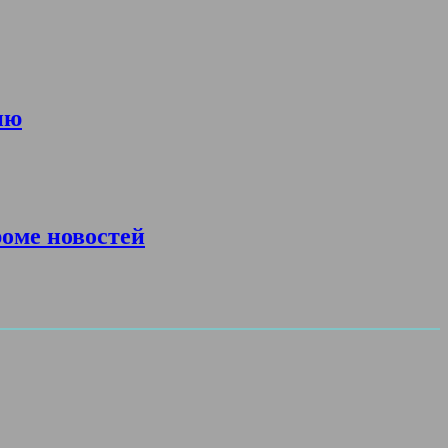
ию
роме новостей