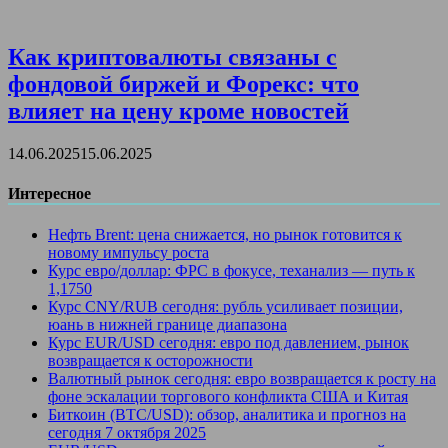
Как криптовалюты связаны с
фондовой биржей и Форекс: что
влияет на цену кроме новостей
14.06.2025
15.06.2025
Интересное
Нефть Brent: цена снижается, но рынок готовится к
новому импульсу роста
Курс евро/доллар: ФРС в фокусе, теханализ — путь к
1,1750
Курс CNY/RUB сегодня: рубль усиливает позиции,
юань в нижней границе диапазона
Курс EUR/USD сегодня: евро под давлением, рынок
возвращается к осторожности
Валютный рынок сегодня: евро возвращается к росту на
фоне эскалации торгового конфликта США и Китая
Биткоин (BTC/USD): обзор, аналитика и прогноз на
сегодня 7 октября 2025