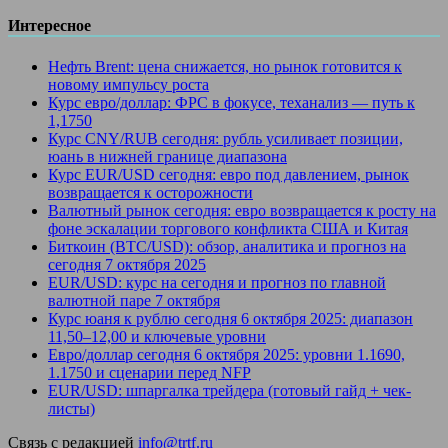
Интересное
Нефть Brent: цена снижается, но рынок готовится к
новому импульсу роста
Курс евро/доллар: ФРС в фокусе, теханализ — путь к
1,1750
Курс CNY/RUB сегодня: рубль усиливает позиции,
юань в нижней границе диапазона
Курс EUR/USD сегодня: евро под давлением, рынок
возвращается к осторожности
Валютный рынок сегодня: евро возвращается к росту на
фоне эскалации торгового конфликта США и Китая
Биткоин (BTC/USD): обзор, аналитика и прогноз на
сегодня 7 октября 2025
EUR/USD: курс на сегодня и прогноз по главной
валютной паре 7 октября
Курс юаня к рублю сегодня 6 октября 2025: диапазон
11,50–12,00 и ключевые уровни
Евро/доллар сегодня 6 октября 2025: уровни 1.1690,
1.1750 и сценарии перед NFP
EUR/USD: шпаргалка трейдера (готовый гайд + чек-
листы)
Связь с редакцией
info@trtf.ru