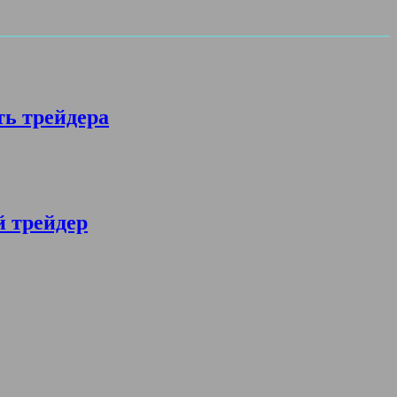
ть трейдера
й трейдер