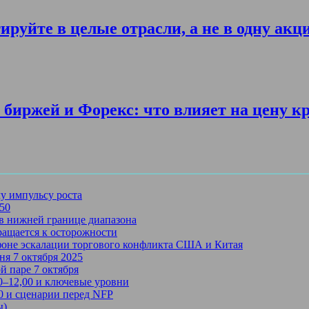
ируйте в целые отрасли, а не в одну акц
биржей и Форекс: что влияет на цену к
му импульсу роста
750
в нижней границе диапазона
ращается к осторожности
 фоне эскалации торгового конфликта США и Китая
ня 7 октября 2025
й паре 7 октября
50–12,00 и ключевые уровни
50 и сценарии перед NFP
ы)