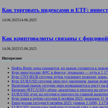
Как торговать индексами и ETF: инвест
14.06.2025
14.06.2025
Как криптовалюты связаны с фондовой 
14.06.2025
15.06.2025
Интересное
Нефть Brent: цена снижается, но рынок готовится к ново
Курс евро/доллар: ФРС в фокусе, теханализ — путь к 1,1
Курс CNY/RUB сегодня: рубль усиливает позиции, юань 
Курс EUR/USD сегодня: евро под давлением, рынок возв
Валютный рынок сегодня: евро возвращается к росту на
Биткоин (BTC/USD): обзор, аналитика и прогноз на сегод
EUR/USD: курс на сегодня и прогноз по главной валютно
Курс юаня к рублю сегодня 6 октября 2025: диапазон 11,
Евро/доллар сегодня 6 октября 2025: уровни 1.1690, 1.17
EUR/USD: шпаргалка трейдера (готовый гайд + чек-лист