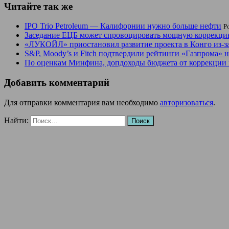
Читайте так же
IPO Trio Petroleum — Калифорнии нужно больше нефти
P
Заседание ЕЦБ может спровоцировать мощную коррекци
«ЛУКОЙЛ» приостановил развитие проекта в Конго из-
S&P, Moody’s и Fitch подтвердили рейтинги «Газпрома» 
По оценкам Минфина, допдоходы бюджета от коррекции на
Добавить комментарий
Для отправки комментария вам необходимо
авторизоваться
.
Найти: