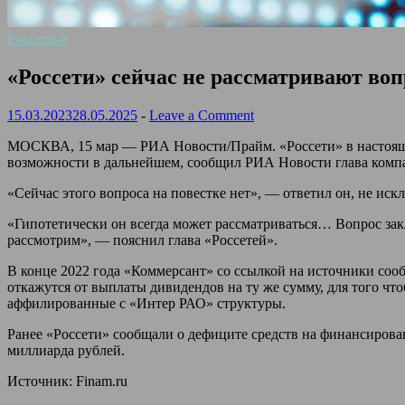
Россети-h
«Россети» сейчас не рассматривают во
15.03.2023
28.05.2025
-
Leave a Comment
МОСКВА, 15 мар — РИА Новости/Прайм. «Россети» в настояще
возможности в дальнейшем, сообщил РИА Новости глава ком
«Сейчас этого вопроса на повестке нет», — ответил он, не ис
«Гипотетически он всегда может рассматриваться… Вопрос заклю
рассмотрим», — пояснил глава «Россетей».
В конце 2022 года «Коммерсант» со ссылкой на источники сооб
откажутся от выплаты дивидендов на ту же сумму, для того ч
аффилированные с «Интер РАО» структуры.
Ранее «Россети» сообщали о дефиците средств на финансирова
миллиарда рублей.
Источник: Finam.ru