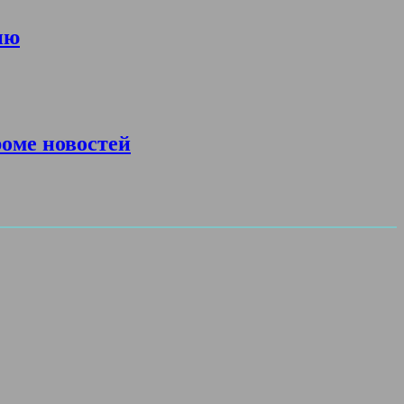
ию
роме новостей