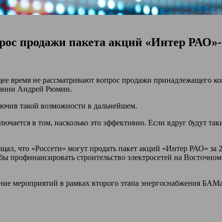
прос продажи пакета акций «Интер РАО»
е время не рассматривают вопрос продажи принадлежащего ком
пании Андрей Рюмин.
ключив такой возможности в дальнейшем.
чается в том, насколько это эффективно. Если вдруг будут таки
щал, что «Россети» могут продать пакет акций «Интер РАО» за 
тобы профинансировать строительство электросетей на Восточно
ние мероприятий в рамках второго этапа энергоснабжения БАМа 