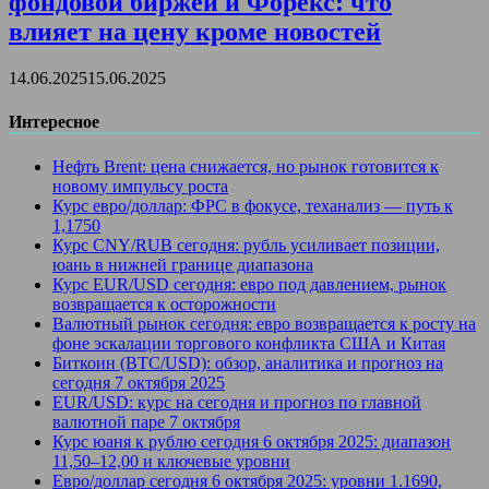
фондовой биржей и Форекс: что
влияет на цену кроме новостей
14.06.2025
15.06.2025
Интересное
Нефть Brent: цена снижается, но рынок готовится к
новому импульсу роста
Курс евро/доллар: ФРС в фокусе, теханализ — путь к
1,1750
Курс CNY/RUB сегодня: рубль усиливает позиции,
юань в нижней границе диапазона
Курс EUR/USD сегодня: евро под давлением, рынок
возвращается к осторожности
Валютный рынок сегодня: евро возвращается к росту на
фоне эскалации торгового конфликта США и Китая
Биткоин (BTC/USD): обзор, аналитика и прогноз на
сегодня 7 октября 2025
EUR/USD: курс на сегодня и прогноз по главной
валютной паре 7 октября
Курс юаня к рублю сегодня 6 октября 2025: диапазон
11,50–12,00 и ключевые уровни
Евро/доллар сегодня 6 октября 2025: уровни 1.1690,