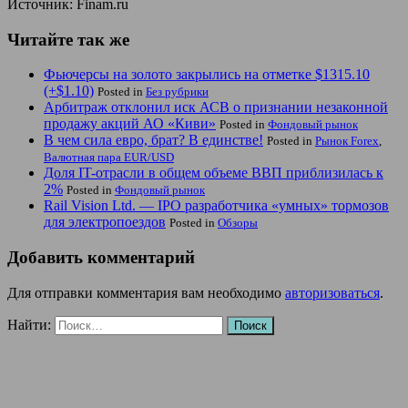
Источник: Finam.ru
Читайте так же
Фьючерсы на золото закрылись на отметке $1315.10
(+$1.10)
Posted in
Без рубрики
Арбитраж отклонил иск АСВ о признании незаконной
продажу акций АО «Киви»
Posted in
Фондовый рынок
В чем сила евро, брат? В единстве!
Posted in
Рынок Forex
,
Валютная пара EUR/USD
Доля IT-отрасли в общем объеме ВВП приблизилась к
2%
Posted in
Фондовый рынок
Rail Vision Ltd. — IPO разработчика «умных» тормозов
для электропоездов
Posted in
Обзоры
Добавить комментарий
Для отправки комментария вам необходимо
авторизоваться
.
Найти: