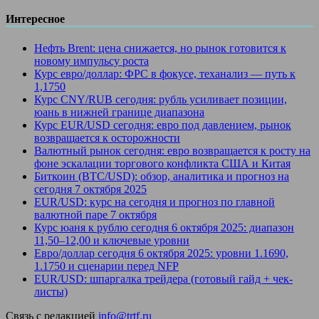
Интересное
Нефть Brent: цена снижается, но рынок готовится к
новому импульсу роста
Курс евро/доллар: ФРС в фокусе, теханализ — путь к
1,1750
Курс CNY/RUB сегодня: рубль усиливает позиции,
юань в нижней границе диапазона
Курс EUR/USD сегодня: евро под давлением, рынок
возвращается к осторожности
Валютный рынок сегодня: евро возвращается к росту на
фоне эскалации торгового конфликта США и Китая
Биткоин (BTC/USD): обзор, аналитика и прогноз на
сегодня 7 октября 2025
EUR/USD: курс на сегодня и прогноз по главной
валютной паре 7 октября
Курс юаня к рублю сегодня 6 октября 2025: диапазон
11,50–12,00 и ключевые уровни
Евро/доллар сегодня 6 октября 2025: уровни 1.1690,
1.1750 и сценарии перед NFP
EUR/USD: шпаргалка трейдера (готовый гайд + чек-
листы)
Связь с редакцией
info@trtf.ru