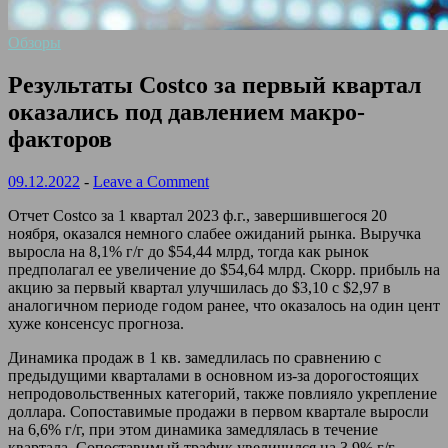
Обзоры
Результаты Costco за первый квартал
оказались под давлением макро-
факторов
09.12.2022
-
Leave a Comment
Отчет Costco за 1 квартал 2023 ф.г., завершившегося 20
ноября, оказался немного слабее ожиданий рынка. Выручка
выросла на 8,1% г/г до $54,44 млрд, тогда как рынок
предполагал ее увеличение до $54,64 млрд. Скорр. прибыль на
акцию за первый квартал улучшилась до $3,10 с $2,97 в
аналогичном периоде годом ранее, что оказалось на один цент
хуже консенсус прогноза.
Динамика продаж в 1 кв. замедлилась по сравнению с
предыдущими кварталами в основном из-за дорогостоящих
непродовольственных категорий, также повлияло укрепление
доллара. Сопоставимые продажи в первом квартале выросли
на 6,6% г/г, при этом динамика замедлялась в течение
квартала. Сопоставимый трафик увеличился на 3,9% г/г,