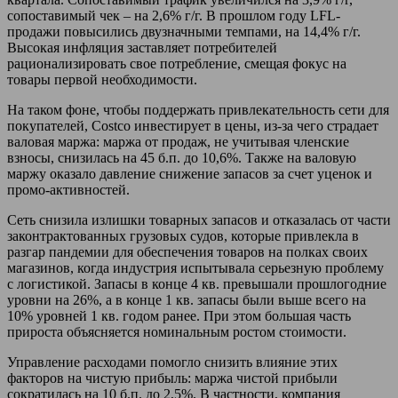
сопоставимый чек – на 2,6% г/г. В прошлом году LFL-
продажи повысились двузначными темпами, на 14,4% г/г.
Высокая инфляция заставляет потребителей
рационализировать свое потребление, смещая фокус на
товары первой необходимости.
На таком фоне, чтобы поддержать привлекательность сети для
покупателей, Costco инвестирует в цены, из-за чего страдает
валовая маржа: маржа от продаж, не учитывая членские
взносы, снизилась на 45 б.п. до 10,6%. Также на валовую
маржу оказало давление снижение запасов за счет уценок и
промо-активностей.
Сеть снизила излишки товарных запасов и отказалась от части
законтрактованных грузовых судов, которые привлекла в
разгар пандемии для обеспечения товаров на полках своих
магазинов, когда индустрия испытывала серьезную проблему
с логистикой. Запасы в конце 4 кв. превышали прошлогодние
уровни на 26%, а в конце 1 кв. запасы были выше всего на
10% уровней 1 кв. годом ранее. При этом большая часть
прироста объясняется номинальным ростом стоимости.
Управление расходами помогло снизить влияние этих
факторов на чистую прибыль: маржа чистой прибыли
сократилась на 10 б.п. до 2,5%. В частности, компания