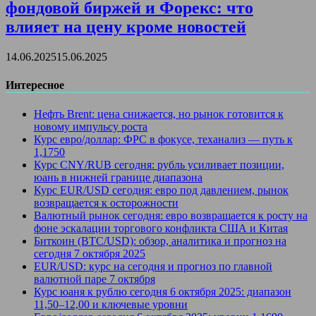
фондовой биржей и Форекс: что
влияет на цену кроме новостей
14.06.2025
15.06.2025
Интересное
Нефть Brent: цена снижается, но рынок готовится к
новому импульсу роста
Курс евро/доллар: ФРС в фокусе, теханализ — путь к
1,1750
Курс CNY/RUB сегодня: рубль усиливает позиции,
юань в нижней границе диапазона
Курс EUR/USD сегодня: евро под давлением, рынок
возвращается к осторожности
Валютный рынок сегодня: евро возвращается к росту на
фоне эскалации торгового конфликта США и Китая
Биткоин (BTC/USD): обзор, аналитика и прогноз на
сегодня 7 октября 2025
EUR/USD: курс на сегодня и прогноз по главной
валютной паре 7 октября
Курс юаня к рублю сегодня 6 октября 2025: диапазон
11,50–12,00 и ключевые уровни