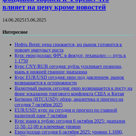
влияет на цену кроме новостей
14.06.2025
15.06.2025
Интересное
Нефть Brent: цена снижается, но рынок готовится к
новому импульсу роста
Курс евро/доллар: ФРС в фокусе, теханализ — путь к
1,1750
Курс CNY/RUB сегодня: рубль усиливает позиции,
юань в нижней границе диапазона
Курс EUR/USD сегодня: евро под давлением, рынок
возвращается к осторожности
Валютный рынок сегодня: евро возвращается к росту на
фоне эскалации торгового конфликта США и Китая
Биткоин (BTC/USD): обзор, аналитика и прогноз на
сегодня 7 октября 2025
EUR/USD: курс на сегодня и прогноз по главной
валютной паре 7 октября
Курс юаня к рублю сегодня 6 октября 2025: диапазон
11,50–12,00 и ключевые уровни
Евро/доллар сегодня 6 октября 2025: уровни 1.1690,