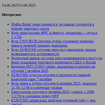
14.06.2025
15.06.2025
Интересное
Нефть Brent: цена снижается, но рынок готовится к
новому импульсу роста
Курс евро/доллар: ФРС в фокусе, теханализ — путь к
1,1750
Курс CNY/RUB сегодня: рубль усиливает позиции,
юань в нижней границе диапазона
Курс EUR/USD сегодня: евро под давлением, рынок
возвращается к осторожности
Валютный рынок сегодня: евро возвращается к росту на
фоне эскалации торгового конфликта США и Китая
Биткоин (BTC/USD): обзор, аналитика и прогноз на
сегодня 7 октября 2025
EUR/USD: курс на сегодня и прогноз по главной
валютной паре 7 октября
Курс юаня к рублю сегодня 6 октября 2025: диапазон
11,50–12,00 и ключевые уровни
Евро/доллар сегодня 6 октября 2025: уровни 1.1690,
1.1750 и сценарии перед NFP
EUR/USD: шпаргалка трейдера (готовый гайд + чек-
листы)