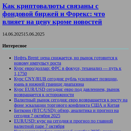
Как криптовалюты связаны с
фондовой биржей и Форекс: что
влияет на цену кроме новостей
14.06.2025
15.06.2025
Интересное
Нефть Brent: цена снижается, но рынок готовится к
новому импульсу роста
Курс евро/доллар: ФРС в фокусе, теханализ — путь к
1,1750
Курс CNY/RUB сегодня: рубль усиливает позиции,
юань в нижней границе диапазона
Курс EUR/USD сегодня: евро под давлением, рынок
возвращается к осторожности
Валютный рынок сегодня: евро возвращается к росту на
фоне эскалации торгового конфликта США и Китая
Биткоин (BTC/USD): обзор, аналитика и прогноз на
сегодня 7 октября 2025
EUR/USD: курс на сегодня и прогноз по главной
валютной паре 7 октября