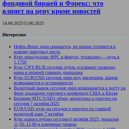
фондовой биржей и Форекс: что
влияет на цену кроме новостей
14.06.2025
15.06.2025
Интересное
Нефть Brent: цена снижается, но рынок готовится к
новому импульсу роста
Курс евро/доллар: ФРС в фокусе, теханализ — путь к
1,1750
Курс CNY/RUB сегодня: рубль усиливает позиции,
юань в нижней границе диапазона
Курс EUR/USD сегодня: евро под давлением, рынок
возвращается к осторожности
Валютный рынок сегодня: евро возвращается к росту на
фоне эскалации торгового конфликта США и Китая
Биткоин (BTC/USD): обзор, аналитика и прогноз на
сегодня 7 октября 2025
EUR/USD: курс на сегодня и прогноз по главной
валютной паре 7 октября
Курс юаня к рублю сегодня 6 октября 2025: диапазон
11,50–12,00 и ключевые уровни