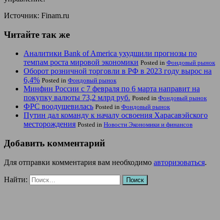
Источник: Finam.ru
Читайте так же
Аналитики Bank of America ухудшили прогнозы по
темпам роста мировой экономики
Posted in
Фондовый рынок
Оборот розничной торговли в РФ в 2023 году вырос на
6,4%
Posted in
Фондовый рынок
Минфин России с 7 февраля по 6 марта направит на
покупку валюты 73,2 млрд руб.
Posted in
Фондовый рынок
ФРС воодушевилась
Posted in
Фондовый рынок
Путин дал команду к началу освоения Харасавэйского
месторождения
Posted in
Новости Экономики и финансов
Добавить комментарий
Для отправки комментария вам необходимо
авторизоваться
.
Найти: