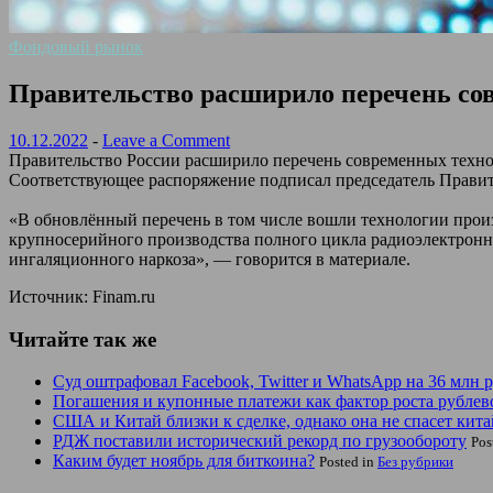
Фондовый рынок
Правительство расширило перечень со
10.12.2022
-
Leave a Comment
Правительство России расширило перечень современных технол
Соответствующее распоряжение подписал председатель Прави
«В обновлённый перечень в том числе вошли технологии прои
крупносерийного производства полного цикла радиоэлектронн
ингаляционного наркоза», — говорится в материале.
Источник: Finam.ru
Читайте так же
Суд оштрафовал Facebook, Twitter и WhatsApp на 36 млн 
Погашения и купонные платежи как фактор роста рублев
США и Китай близки к сделке, однако она не спасет кит
РДЖ поставили исторический рекорд по грузообороту
Pos
Каким будет ноябрь для биткоина?
Posted in
Без рубрики