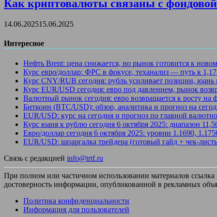
Как криптовалюты связаны с фондовой 
14.06.2025
15.06.2025
Интересное
Нефть Brent: цена снижается, но рынок готовится к ново
Курс евро/доллар: ФРС в фокусе, теханализ — путь к 1,1
Курс CNY/RUB сегодня: рубль усиливает позиции, юань 
Курс EUR/USD сегодня: евро под давлением, рынок возв
Валютный рынок сегодня: евро возвращается к росту на
Биткоин (BTC/USD): обзор, аналитика и прогноз на сегод
EUR/USD: курс на сегодня и прогноз по главной валютно
Курс юаня к рублю сегодня 6 октября 2025: диапазон 11,
Евро/доллар сегодня 6 октября 2025: уровни 1.1690, 1.17
EUR/USD: шпаргалка трейдера (готовый гайд + чек-лист
Связь с редакцией
info@trtf.ru
При полном или частичном использовании материалов ссылка на
достоверность информации, опубликованной в рекламных объя
Политика конфиденциальности
Информация для пользователей