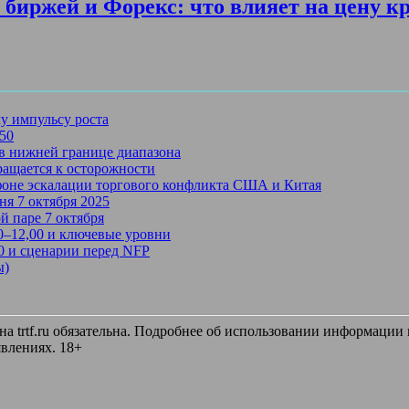
биржей и Форекс: что влияет на цену к
му импульсу роста
750
в нижней границе диапазона
ращается к осторожности
 фоне эскалации торгового конфликта США и Китая
ня 7 октября 2025
й паре 7 октября
50–12,00 и ключевые уровни
50 и сценарии перед NFP
ы)
 trtf.ru обязательна. Подробнее об использовании информации и
влениях. 18+