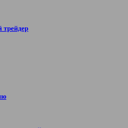
й трейдер
ию