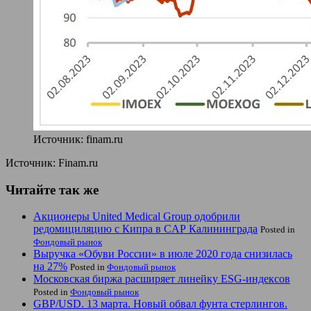
Источник: finam.ru
Источник: Finam.ru
Читайте так же
Акционеры United Medical Group одобрили
редомициляцию с Кипра в CAP Калининграда
Posted in
Фондовый рынок
Выручка «Обуви России» в июле 2020 года снизилась
на 27%
Posted in
Фондовый рынок
Московская биржа расширяет линейку ESG-индексов
Posted in
Фондовый рынок
GBP/USD. 13 марта. Новый обвал фунта стерлингов.