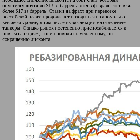
опустился почти до $13 за баррель, хотя в феврале составлял
более $17 за баррель. Ставки на фрахт при перевозке
российской нефти продолжают находиться на аномально
высоком уровне, в том числе из-за санкций на отдельные
танкеры. Однако рынок постепенно приспосабливается к
новым санкциям, что и приводит к медленному, но
сокращению дисконта.