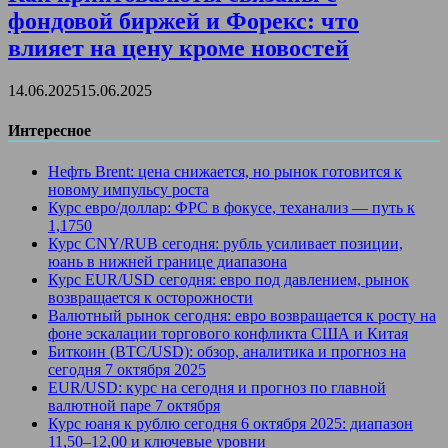
фондовой биржей и Форекс: что
влияет на цену кроме новостей
14.06.2025
15.06.2025
Интересное
Нефть Brent: цена снижается, но рынок готовится к
новому импульсу роста
Курс евро/доллар: ФРС в фокусе, теханализ — путь к
1,1750
Курс CNY/RUB сегодня: рубль усиливает позиции,
юань в нижней границе диапазона
Курс EUR/USD сегодня: евро под давлением, рынок
возвращается к осторожности
Валютный рынок сегодня: евро возвращается к росту на
фоне эскалации торгового конфликта США и Китая
Биткоин (BTC/USD): обзор, аналитика и прогноз на
сегодня 7 октября 2025
EUR/USD: курс на сегодня и прогноз по главной
валютной паре 7 октября
Курс юаня к рублю сегодня 6 октября 2025: диапазон
11,50–12,00 и ключевые уровни