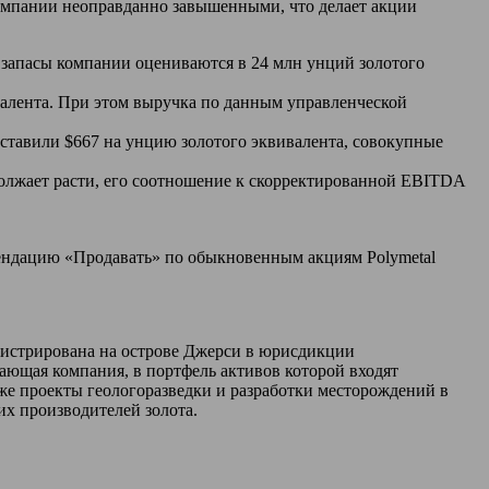
компании неоправданно завышенными, что делает акции
е запасы компании оцениваются в 24 млн унций золотого
ивалента. При этом выручка по данным управленческой
оставили $667 на унцию золотого эквивалента, совокупные
олжает расти, его соотношение к скорректированной EBITDA
мендацию «Продавать» по обыкновенным акциям Polymetal
егистрирована на острове Джерси в юрисдикции
ающая компания, в портфель активов которой входят
акже проекты геологоразведки и разработки месторождений в
их производителей золота.