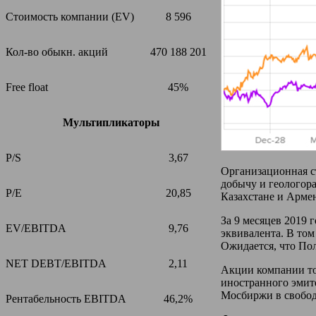
Стоимость компании (EV)
8 596
Кол-во обыкн. акций
470 188 201
Free float
45%
Мультипликаторы
P/S
3,67
Организационная с
добычу и геологора
P/E
20,85
Казахстане и Армен
За 9 месяцев 2019 
EV/EBITDA
9,76
эквивалента. В том 
Ожидается, что Пол
NET DEBT/EBITDA
2,11
Акции компании то
иностранного эмит
Мосбиржи в свободн
Рентабельность EBITDA
46,2%