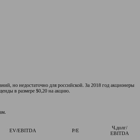
аний, но недостаточно для российской. За 2018 год акционеры
енды в размере $0,20 на акцию.
ам.
Ч.долг/
EV/EBITDA
P/E
EBITDA