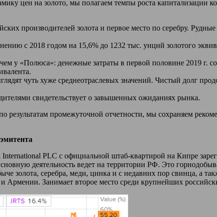
амику цен на золото, мы полагаем темпы роста капитализации 
йских производителей золота и первое место по серебру. Рудны
авнению с 2018 годом на 15,6% до 1232 тыс. унций золотого экв
чем у «Полюса»: денежные затраты в первой половине 2019 г. с
ивалента.
лядят чуть хуже среднеотраслевых значений. Чистый долг прод
дителями свидетельствует о завышенных ожиданиях рынка.
 по результатам промежуточной отчетности, мы сохраняем реко
 эмитента
 International PLC с официальной штаб-квартирой на Кипре зар
сновную деятельность ведет на территории РФ. Это горнодобыв
ыче золота, серебра, меди, цинка и с недавних пор свинца, а т
 и Армении. Занимает второе место среди крупнейших российск