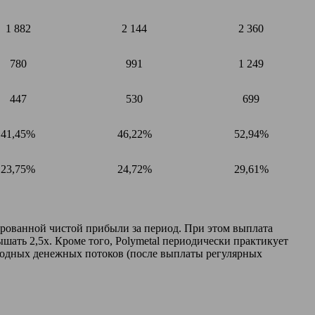
1 882
2 144
2 360
780
991
1 249
447
530
699
41,45%
46,22%
52,94%
23,75%
24,72%
29,61%
ированной чистой прибыли за период. При этом выплата
ать 2,5х. Кроме того, Polymetal периодически практикует
ободных денежных потоков (после выплаты регулярных