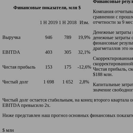
Финансовые резу
Финансовые показатели, млн $
Компания отчитыва
сравнении с прошл
отчетности за 9 ме
1 H 2019
1 H 2018
Изм.
Денежные затраты н
Выручка
946
789
19,9%
денежные затраты с
финансовые резуль
драгметаллов это н
EBITDA
403
305
32,1%
Скорректированная
скорректированной 
Чистая прибыль
153
175
-12,6%
Чистая прибыль, ск
$188 млн.
Чистый долг
1 698
1 652
2,8%
Капитальные затрат
значение свободног
Чистый долг остается стабильным, на конец второго квартала о
EBITDA превысило 2х.
Ниже представлен наш прогноз основных финансовых показателей
$ млн