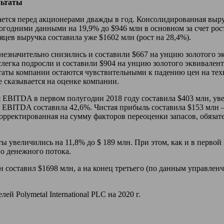
льтаты
ется перед акционерами дважды в год. Консолидированная выру
огодними данными на 19,9% до $946 млн в основном за счет ро
сяцев выручка составила уже $1602 млн (рост на 28,4%).
езначительно снизились и составили $667 на унцию золотого эк
легка подросли и составили $904 на унцию золотого эквивалента
таты компании остаются чувствительными к падению цен на техн
е сказывается на оценке компании.
 EBITDA в первом полугодии 2018 году составила $403 млн, уве
EBITDA составила 42,6%. Чистая прибыль составила $153 млн – 
орректированная на сумму факторов переоценки запасов, обязате
ы увеличились на 11,8% до $ 189 млн. При этом, как и в перво
о денежного потока.
н составил $1698 млн, а на конец третьего (по данным управлен
 Polymetal International PLC на 2020 г.