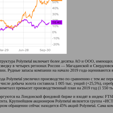
труктура Polymetal включает более десятка АО и ООО, имеющих
зведку в четырех регионах России — Магаданской и Свердловско
ии. Рудные запасы компании на начало 2019 года оцениваются в
года Polymetal увеличил производство по сравнению с тем же пер
числе добыча золота составила 1 005 тыс. унций (+25,5%), серебра
иметалл превысит производственный план на 2019 год (1 550 тыс
ргуются на Лондонской фондовой бирже и входят в индекс FTSE
ента. Крупнейшим акционером Polymetal являлется группа «ИСТ
ом обращении сейчас находится 45% акций Polymetal. Сама компа