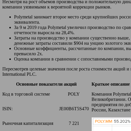
Несмотря на рост объемов производства и положительную дин
компании уязвимыми к вероятной коррекции рынков.
Polymetal занимает второе место среди крупнейших росси
эквивалента.
За 9 м 2019 года Polymetal увеличил производство по ср
отчетности выросла на 28,4%.
Затраты на производство у компании существенно выше, 
денежные затраты составили $904 на унцию золотого экв
Основные коэффициенты, рассчитанные по компании, выг
превысило 2x.
Оценка компании в сравнении с сопоставимыми произво
Пересмотрев целевые значения после роста стоимости акций и
International PLC.
Основные показатели акций
Краткое описание
Код в торговой системе
POLY
Компания Polymetal
Великобритании. О
предприятия по доб
ISIN:
JE00B6T5S470
России, Казахстане
Рыночная капитализация
7 221