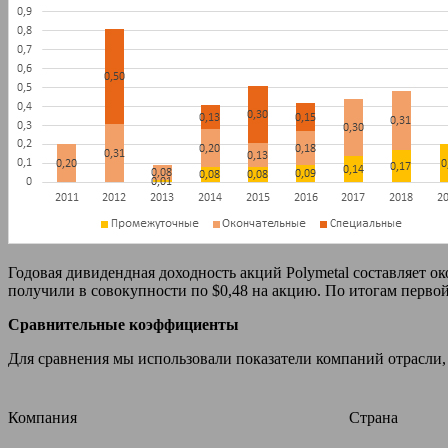
Годовая дивидендная доходность акций Polymetal составляет о
получили в совокупности по $0,48 на акцию. По итогам перво
Сравнительные коэффициенты
Для сравнения мы использовали показатели компаний отрасли
Компания
Страна