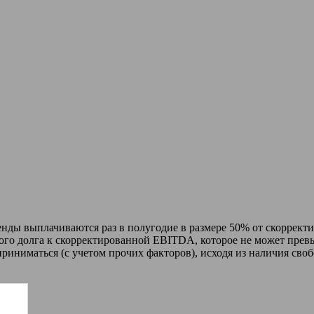
нды выплачиваются раз в полугодие в размере 50% от скоррект
го долга к скорректированной EBITDA, которое не может превыш
риниматься (с учетом прочих факторов), исходя из наличия св