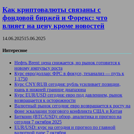
Как криптовалюты связаны с
фондовой биржей и Форекс: что
влияет на цену кроме новостей
14.06.2025
15.06.2025
Интересное
Нефть Brent: цена снижается, но рынок готовится к
новому импульсу роста
Курс евро/доллар: ФРС в фокусе, теханализ — путь к
1,1750
Курс CNY/RUB сегодня: рубль усиливает позиции,
юань в нижней границе диапазона
Курс EUR/USD сегодня: евро под давлением, рынок
возвращается к осторожности
Валютный рынок сегодня: евро возвращается к росту на
фоне эскалации торгового конфликта США и Китая
Биткоин (BTC/USD): обзор, аналитика и прогноз на
сегодня 7 октября 2025
EUR/USD: курс на сегодня и прогноз по главной
валютной паре 7 октября