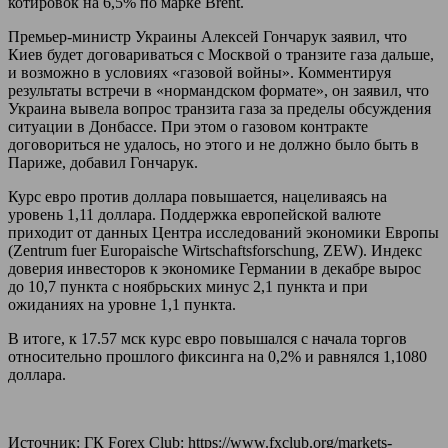
котировок на 6,5% по марке Brent.
Премьер-министр Украины Алексей Гончарук заявил, что
Киев будет договариваться с Москвой о транзите газа дальше,
и возможно в условиях «газовой войны». Комментируя
результаты встречи в «нормандском формате», он заявил, что
Украина вывела вопрос транзита газа за пределы обсуждения
ситуации в Донбассе. При этом о газовом контракте
договориться не удалось, но этого и не должно было быть в
Париже, добавил Гончарук.
Курс евро против доллара повышается, нацеливаясь на
уровень 1,11 доллара. Поддержка европейской валюте
приходит от данных Центра исследований экономики Европы
(Zentrum fuer Europaische Wirtschaftsforschung, ZEW). Индекс
доверия инвесторов к экономике Германии в декабре вырос
до 10,7 пункта с ноябрьских минус 2,1 пункта и при
ожиданиях на уровне 1,1 пункта.
В итоге, к 17.57 мск курс евро повышался с начала торгов
относительно прошлого фиксинга на 0,2% и равнялся 1,1080
доллара.
Источник: ГК Forex Club: https://www.fxclub.org/markets-