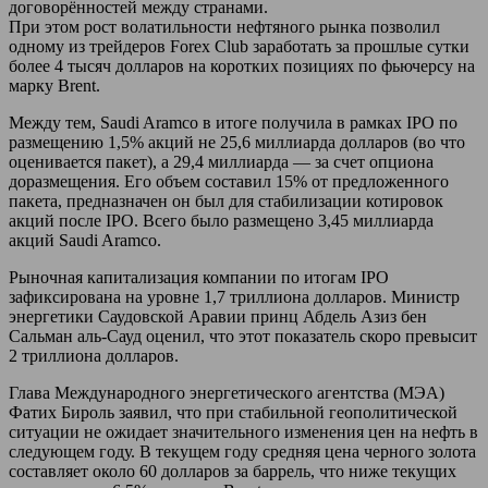
договорённостей между странами.
При этом рост волатильности нефтяного рынка позволил
одному из трейдеров Forex Club заработать за прошлые сутки
более 4 тысяч долларов на коротких позициях по фьючерсу на
марку Brent.
Между тем, Saudi Aramco в итоге получила в рамках IPO по
размещению 1,5% акций не 25,6 миллиарда долларов (во что
оценивается пакет), а 29,4 миллиарда — за счет опциона
доразмещения. Его объем составил 15% от предложенного
пакета, предназначен он был для стабилизации котировок
акций после IPO. Всего было размещено 3,45 миллиарда
акций Saudi Aramco.
Рыночная капитализация компании по итогам IPO
зафиксирована на уровне 1,7 триллиона долларов. Министр
энергетики Саудовской Аравии принц Абдель Азиз бен
Сальман аль-Сауд оценил, что этот показатель скоро превысит
2 триллиона долларов.
Глава Международного энергетического агентства (МЭА)
Фатих Бироль заявил, что при стабильной геополитической
ситуации не ожидает значительного изменения цен на нефть в
следующем году. В текущем году средняя цена черного золота
составляет около 60 долларов за баррель, что ниже текущих