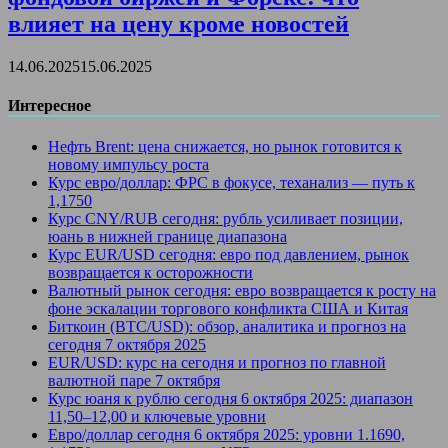
влияет на цену кроме новостей
14.06.2025
15.06.2025
Интересное
Нефть Brent: цена снижается, но рынок готовится к
новому импульсу роста
Курс евро/доллар: ФРС в фокусе, теханализ — путь к
1,1750
Курс CNY/RUB сегодня: рубль усиливает позиции,
юань в нижней границе диапазона
Курс EUR/USD сегодня: евро под давлением, рынок
возвращается к осторожности
Валютный рынок сегодня: евро возвращается к росту на
фоне эскалации торгового конфликта США и Китая
Биткоин (BTC/USD): обзор, аналитика и прогноз на
сегодня 7 октября 2025
EUR/USD: курс на сегодня и прогноз по главной
валютной паре 7 октября
Курс юаня к рублю сегодня 6 октября 2025: диапазон
11,50–12,00 и ключевые уровни
Евро/доллар сегодня 6 октября 2025: уровни 1.1690,