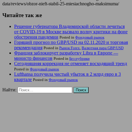
data/reviews/obzor-nieft-stabil-25-miesiachnogho-maksimuma/
Читайте так же
Решение губернатора Владимирской области лечиться
от COVID-19 в Москве вызвало волну критики на фоне
обострения пандемии
Posted in
Фондовый рынок
Горящий прогноз по GBP/USD на 02.11.2020 и торговая
рекомендация
Posted in
Рынок Forex
,
Валютная пара GBP/USD
Франция заблокирует разработку Libra в Европе —
министр финансов
Posted in
Без рубрики
Сегодняшняя коррекция не отменяет восходящий тренд
Posted in
Фондовый рынок
Lufthansa получила чистый убыток в 2 млрд евро в 3
квартале
Posted in
Фондовый рынок
Найти: