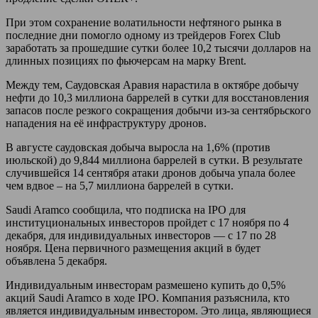
При этом сохранение волатильности нефтяного рынка в
последние дни помогло одному из трейдеров Forex Club
заработать за прошедшие сутки более 10,2 тысячи долларов на
длинных позициях по фьючерсам на марку Brent.
Между тем, Саудовская Аравия нарастила в октябре добычу
нефти до 10,3 миллиона баррелей в сутки для восстановления
запасов после резкого сокращения добычи из-за сентябрьского
нападения на её инфраструктуру дронов.
В августе саудовская добыча выросла на 1,6% (против
июльской) до 9,844 миллиона баррелей в сутки. В результате
случившейся 14 сентября атаки дронов добыча упала более
чем вдвое – на 5,7 миллиона баррелей в сутки.
Saudi Aramco сообщила, что подписка на IPO для
институциональных инвесторов пройдет с 17 ноября по 4
декабря, для индивидуальных инвесторов — с 17 по 28
ноября. Цена первичного размещения акций в будет
объявлена 5 декабря.
Индивидуальным инвесторам размешено купить до 0,5%
акций Saudi Aramco в ходе IPO. Компания разъяснила, кто
является индивидуальным инвестором. Это лица, являющиеся