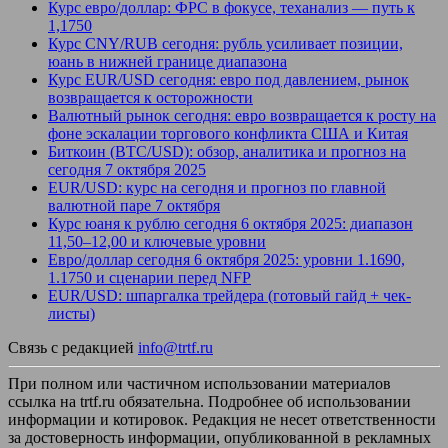
Курс евро/доллар: ФРС в фокусе, теханализ — путь к
1,1750
Курс CNY/RUB сегодня: рубль усиливает позиции,
юань в нижней границе диапазона
Курс EUR/USD сегодня: евро под давлением, рынок
возвращается к осторожности
Валютный рынок сегодня: евро возвращается к росту на
фоне эскалации торгового конфликта США и Китая
Биткоин (BTC/USD): обзор, аналитика и прогноз на
сегодня 7 октября 2025
EUR/USD: курс на сегодня и прогноз по главной
валютной паре 7 октября
Курс юаня к рублю сегодня 6 октября 2025: диапазон
11,50–12,00 и ключевые уровни
Евро/доллар сегодня 6 октября 2025: уровни 1.1690,
1.1750 и сценарии перед NFP
EUR/USD: шпаргалка трейдера (готовый гайд + чек-
листы)
Связь с редакцией
info@trtf.ru
При полном или частичном использовании материалов
ссылка на trtf.ru обязательна. Подробнее об использовании
информации и котировок. Редакция не несет ответственности
за достоверность информации, опубликованной в рекламных