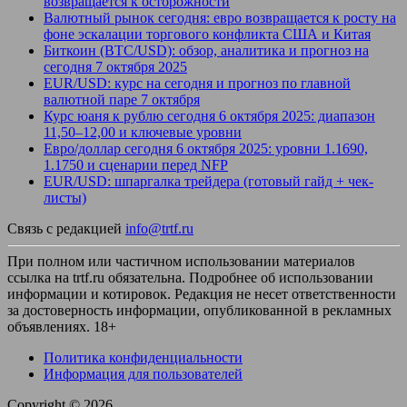
возвращается к осторожности
Валютный рынок сегодня: евро возвращается к росту на
фоне эскалации торгового конфликта США и Китая
Биткоин (BTC/USD): обзор, аналитика и прогноз на
сегодня 7 октября 2025
EUR/USD: курс на сегодня и прогноз по главной
валютной паре 7 октября
Курс юаня к рублю сегодня 6 октября 2025: диапазон
11,50–12,00 и ключевые уровни
Евро/доллар сегодня 6 октября 2025: уровни 1.1690,
1.1750 и сценарии перед NFP
EUR/USD: шпаргалка трейдера (готовый гайд + чек-
листы)
Связь с редакцией
info@trtf.ru
При полном или частичном использовании материалов
ссылка на trtf.ru обязательна. Подробнее об использовании
информации и котировок. Редакция не несет ответственности
за достоверность информации, опубликованной в рекламных
объявлениях. 18+
Политика конфиденциальности
Информация для пользователей
Copyright © 2026
.