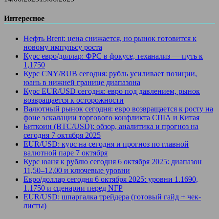
Интересное
Нефть Brent: цена снижается, но рынок готовится к
новому импульсу роста
Курс евро/доллар: ФРС в фокусе, теханализ — путь к
1,1750
Курс CNY/RUB сегодня: рубль усиливает позиции,
юань в нижней границе диапазона
Курс EUR/USD сегодня: евро под давлением, рынок
возвращается к осторожности
Валютный рынок сегодня: евро возвращается к росту на
фоне эскалации торгового конфликта США и Китая
Биткоин (BTC/USD): обзор, аналитика и прогноз на
сегодня 7 октября 2025
EUR/USD: курс на сегодня и прогноз по главной
валютной паре 7 октября
Курс юаня к рублю сегодня 6 октября 2025: диапазон
11,50–12,00 и ключевые уровни
Евро/доллар сегодня 6 октября 2025: уровни 1.1690,
1.1750 и сценарии перед NFP
EUR/USD: шпаргалка трейдера (готовый гайд + чек-
листы)