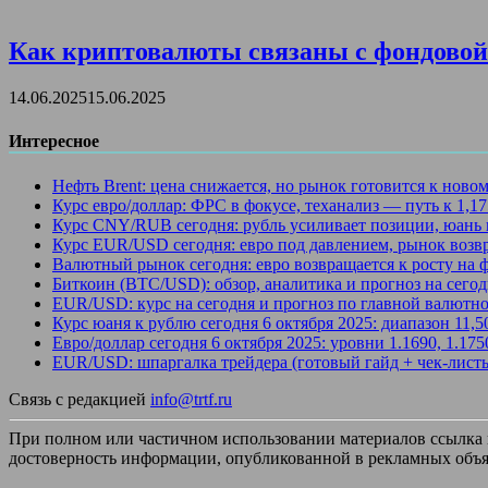
Как криптовалюты связаны с фондовой 
14.06.2025
15.06.2025
Интересное
Нефть Brent: цена снижается, но рынок готовится к ново
Курс евро/доллар: ФРС в фокусе, теханализ — путь к 1,1
Курс CNY/RUB сегодня: рубль усиливает позиции, юань 
Курс EUR/USD сегодня: евро под давлением, рынок возв
Валютный рынок сегодня: евро возвращается к росту на
Биткоин (BTC/USD): обзор, аналитика и прогноз на сегод
EUR/USD: курс на сегодня и прогноз по главной валютно
Курс юаня к рублю сегодня 6 октября 2025: диапазон 11,
Евро/доллар сегодня 6 октября 2025: уровни 1.1690, 1.17
EUR/USD: шпаргалка трейдера (готовый гайд + чек-лист
Связь с редакцией
info@trtf.ru
При полном или частичном использовании материалов ссылка на
достоверность информации, опубликованной в рекламных объя