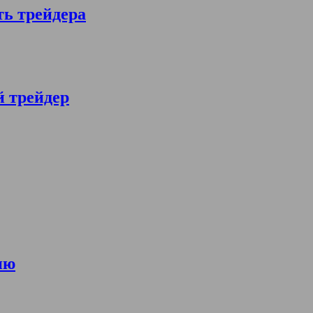
ть трейдера
й трейдер
ию